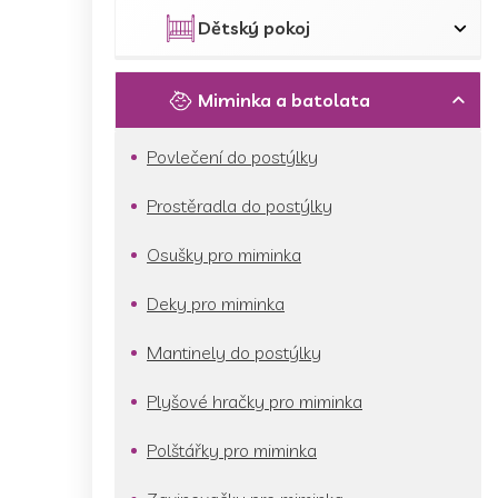
p
a
Dětský pokoj
n
e
l
Miminka a batolata
Povlečení do postýlky
Prostěradla do postýlky
Osušky pro miminka
Deky pro miminka
Mantinely do postýlky
Plyšové hračky pro miminka
Polštářky pro miminka