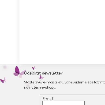
Z
á
Odebírat newsletter
p
a
Vložte svůj e-mail a my vám budeme zasílat in
t
na našem e-shopu.
í
E-mail