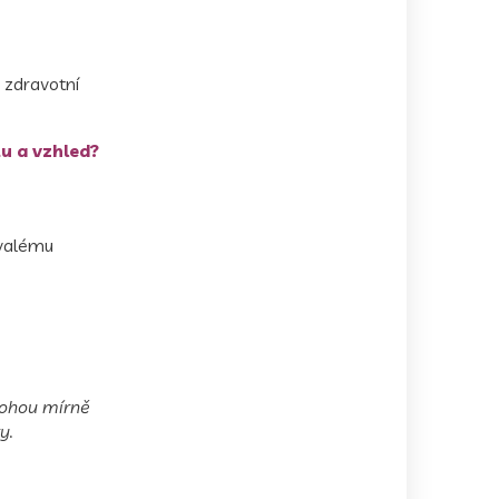
e zdravotní
tu a vzhled?
rvalému
 mohou mírně
y.