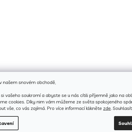
e v našem snovém obchodě,
si vašeho soukromí a abyste se u nás cítili příjemně jako na obl
áme cookies.
Díky nim vám můžeme ze světa spokojeného spá
ut vše, co vás zajímá. Pro v
íce informací klikněte
zde
. Souhlasí
tavení
Souh