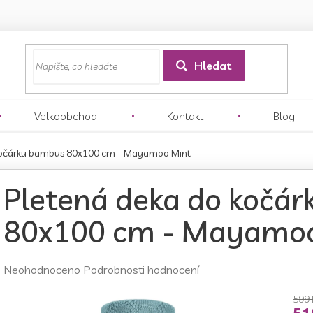
z
Hledat
Velkoobchod
Kontakt
Blog
 kočárku bambus 80x100 cm - Mayamoo Mint
Pletená deka do kočá
80x100 cm - Mayamoo
Průměrné
Neohodnoceno
Podrobnosti hodnocení
hodnocení
produktu
599 