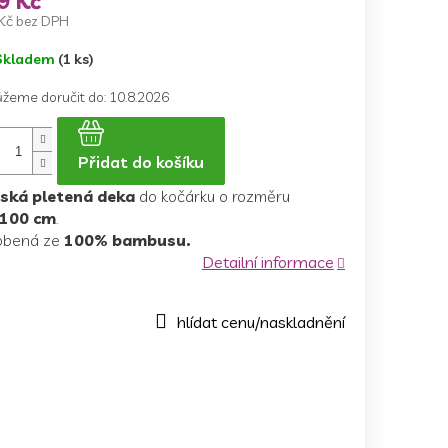
9 Kč
Kč bez DPH
ná
Skladem
(1 ks)
a:
žeme doručit do:
10.8.2026
Přidat do košíku
ská pletená deka
do kočárku o rozměru
100 cm
.
obená ze
100% bambusu.
Detailní informace