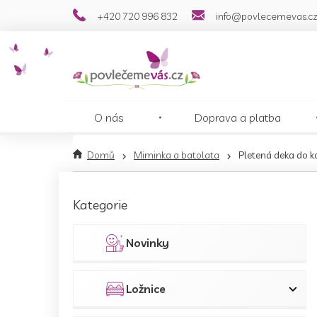
Přejít
+420 720 996 832
info@povlecemevas.c
na
obsah
O nás
Doprava a platba
Domů
Miminka a batolata
Pletená deka do
P
o
Přeskočit
Kategorie
s
kategorie
t
r
Novinky
a
n
n
Ložnice
í