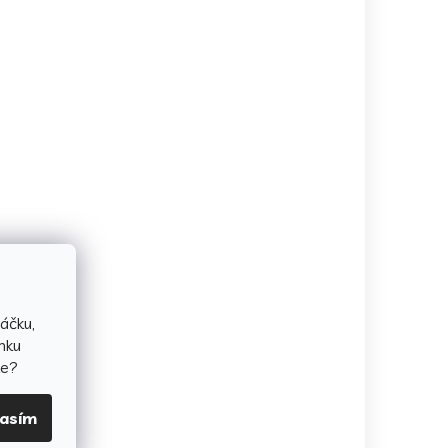
áčku,
nku
te?
lasím