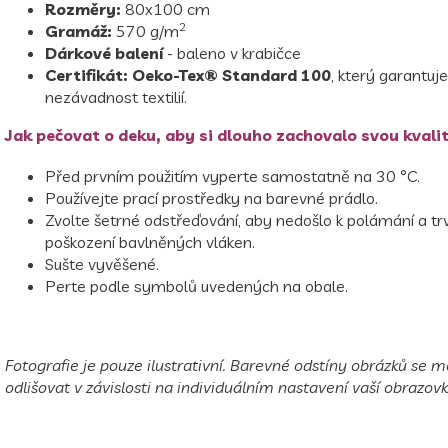
Rozměry:
80x100 cm
2
Gramáž:
570 g/m
Dárkové balení
- baleno v krabičce
Certifikát:
Oeko-Tex® Standard 100
, který garantuj
nezávadnost textilií.
Jak pečovat o deku, aby si dlouho zachovalo svou kvali
Před prvním použitím vyperte samostatně na 30 °C.
Používejte prací prostředky na barevné prádlo.
Zvolte šetrné odstřeďování, aby nedošlo k polámání a t
poškození bavlněných vláken.
Sušte vyvěšené.
Perte podle symbolů uvedených na obale.
Fotografie je pouze ilustrativní. Barevné odstíny obrázků se
odlišovat v závislosti na individuálním nastavení vaší obrazovk