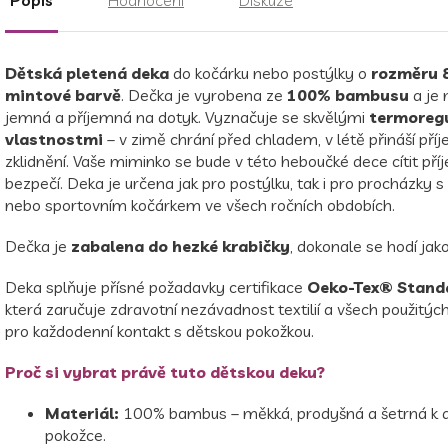
Dětská pletená deka
do kočárku nebo postýlky o
rozměru 
mintové barvě
. Dečka je vyrobena ze
100% bambusu
a je
jemná a příjemná na dotyk. Vyznačuje se skvělými
termoreg
vlastnostmi
– v zimě chrání před chladem, v létě přináší pří
zklidnění. Vaše miminko se bude v této heboučké dece cítit pří
bezpečí. Deka je určena jak pro postýlku, tak i pro procházky 
nebo sportovním kočárkem ve všech ročních obdobích.
Dečka je
zabalena do hezké krabičky
, dokonale se hodí jak
Deka splňuje přísné požadavky certifikace
Oeko-Tex® Stand
která zaručuje zdravotní nezávadnost textilií a všech použitýc
pro každodenní kontakt s dětskou pokožkou.
Proč si vybrat právě tuto dětskou deku?
Materiál:
100% bambus – měkká, prodyšná a šetrná k 
pokožce.