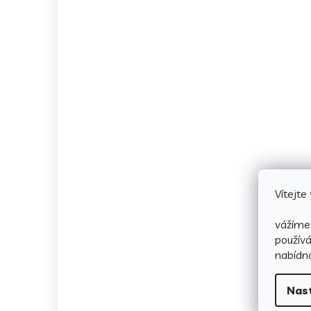
Vítejt
vážíme 
použív
nabídno
Nas