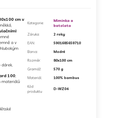
80x100 cm v
Miminka a
Kategorie
:
 měkká,
batolata
ulačními
Záruka
:
2 roky
jemné
jemně a v
EAN
:
5901685659710
s hlubokým
Barva
:
Modré
Rozměr
:
80x100 cm
o dárek.
Gramáž
:
570 g
ard 100
,
Materiál
:
100% bambus
h materiálů
Kód
D-WZ04
produktu
dětské