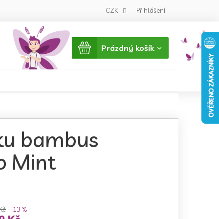
CZK
Přihlášení
Nákupní
Prázdný košík
košík
rku bambus
 Mint
Kč
–13 %