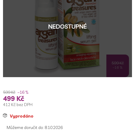
NEDOSTUPNÉ
599 Kč
–16 %
599 Kč
–16 %
499 Kč
412 Kč bez DPH
Měrná
Vyprodáno
cena:
Můžeme doručit do:
8.10.2026