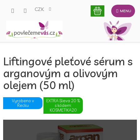
Přejít
CZK
na
obsah
Liftingové pleťové sérum s
arganovým a olivovým
olejem (50 ml)
Vyrobeno v
EXTRA Sleva 20 %
Řecku
s kódem:
KOSMETIKA20