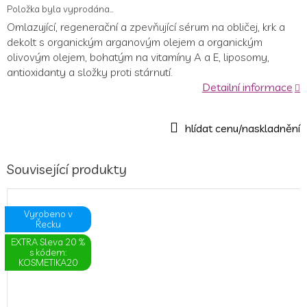
Položka byla vyprodána…
Omlazující, regenerační a zpevňující sérum na obličej, krk a
dekolt s organickým arganovým olejem a organickým
olivovým olejem, bohatým na vitamíny A a E, liposomy,
antioxidanty a složky proti stárnutí.
Detailní informace
Související produkty
Vyrobeno v
Řecku
EXTRA Sleva 20 %
s kódem:
KOSMETIKA20