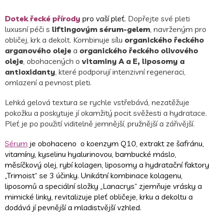
Dotek řecké přírody
pro vaší pleť.
Dopřejte své pleti
luxusní péči s
liftingovým sérum-gelem
, navrženým pro
obličej, krk a dekolt. Kombinuje sílu
organického řeckého
arganového oleje
a
organického řeckého olivového
oleje
, obohacených o
vitaminy A a E, liposomy a
antioxidanty
, které podporují intenzivní regeneraci,
omlazení a pevnost pleti.
Lehká gelová textura se rychle vstřebává, nezatěžuje
pokožku a poskytuje jí okamžitý pocit svěžesti a hydratace.
Pleť je po použití viditelně jemnější, pružnější a zářivější.
Sérum
je obohaceno o koenzym Q10, extrakt ze šafránu,
vitamíny, kyselinu hyalurinovou, bambucké máslo,
měsíčkový olej, rybí kolagen, liposomy a hydratační faktory
„Trimoist“ se 3 účinky. Unikátní kombinace kolagenu,
liposomů a speciální složky „Lanacrys“ zjemňuje vrásky a
mimické linky, revitalizuje pleť obličeje, krku a dekoltu a
dodává jí pevnější a mladistvější vzhled.