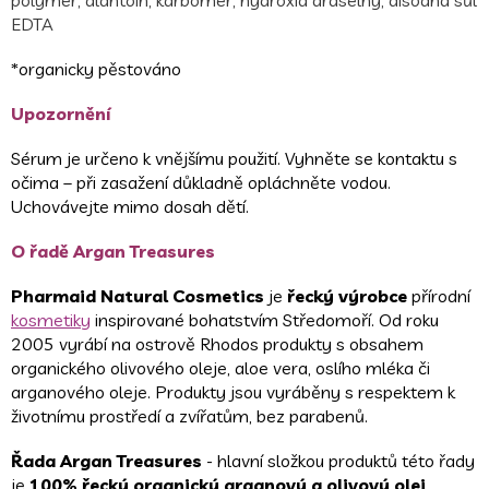
polymer, alantoin, karbomer, hydroxid draselný, disodná sůl
EDTA
*organicky pěstováno
Upozornění
Sérum je určeno k vnějšímu použití. Vyhněte se kontaktu s
očima – při zasažení důkladně opláchněte vodou.
Uchovávejte mimo dosah dětí.
O řadě Argan Treasures
Pharmaid Natural Cosmetics
je
řecký výrobce
přírodní
kosmetiky
inspirované bohatstvím Středomoří. Od roku
2005 vyrábí na ostrově Rhodos produkty s obsahem
organického olivového oleje, aloe vera, oslího mléka či
arganového oleje. Produkty jsou vyráběny s respektem k
životnímu prostředí a zvířatům, bez parabenů.
Řada Argan Treasures
- hlavní složkou produktů této řady
je
100% řecký organický arganový a olivový olej
.