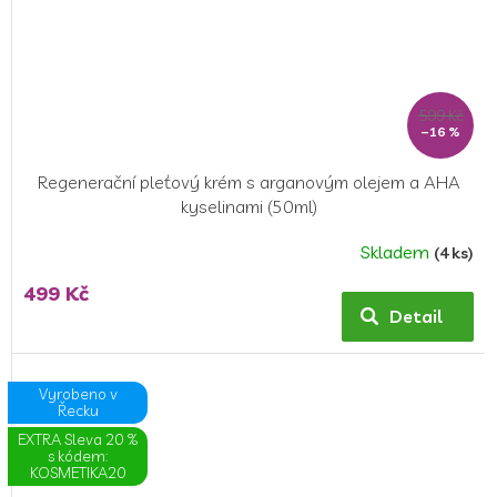
599 Kč
–16 %
Regenerační pleťový krém s arganovým olejem a AHA
kyselinami (50ml)
Skladem
(4 ks)
499 Kč
Detail
Vyrobeno v
Řecku
EXTRA Sleva 20 %
s kódem:
KOSMETIKA20