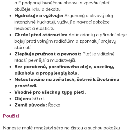
a E podporují buněčnou obnovu a zpevňují pleť
obličeje, krku a dekoltu.
Hydratuje a vyživuje:
Arganový a olivový olej
intenzivně hydratují, vyživují a navrací pokožce
hebkost a elasticitu.
Chrání před stárnutím:
Antioxidanty a přírodní oleje
bojují proti volným radikálům a zpomalují projevy
stárnutí.
Zlepšuje pružnost a pevnost:
Pleť je viditelně
hladší, pevnější a mladistvější.
Bez parabenů, parafínového oleje, vazelíny,
alkoholu a propylenglykolu.
Netestováno na zvířatech, šetrné k životnímu
prostředí.
Vhodné pro všechny typy pleti.
Objem:
50 ml
Země původu:
Řecko
Použití
Naneste malé množství séra na čistou a suchou pokožku