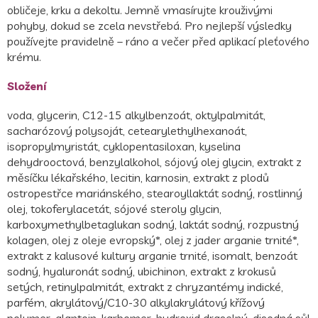
obličeje, krku a dekoltu. Jemně vmasírujte krouživými
pohyby, dokud se zcela nevstřebá. Pro nejlepší výsledky
používejte pravidelně – ráno a večer před aplikací pleťového
krému.
Složení
voda, glycerin, C12-15 alkylbenzoát, oktylpalmitát,
sacharózový polysoját, cetearylethylhexanoát,
isopropylmyristát, cyklopentasiloxan, kyselina
dehydrooctová, benzylalkohol, sójový olej glycin, extrakt z
měsíčku lékařského, lecitin, karnosin, extrakt z plodů
ostropestřce mariánského, stearoyllaktát sodný, rostlinný
olej, tokoferylacetát, sójové steroly glycin,
karboxymethylbetaglukan sodný, laktát sodný, rozpustný
kolagen, olej z oleje evropský*, olej z jader arganie trnité*,
extrakt z kalusové kultury arganie trnité, isomalt, benzoát
sodný, hyaluronát sodný, ubichinon, extrakt z krokusů
setých, retinylpalmitát, extrakt z chryzantémy indické,
parfém, akrylátový/C10-30 alkylakrylátový křížový