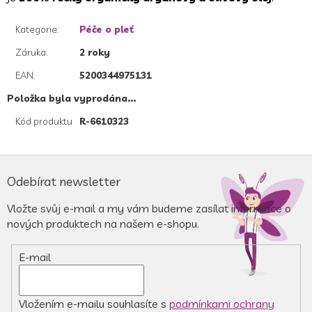
Kategorie
:
Péče o pleť
Záruka
:
2 roky
EAN
:
5200344975131
Položka byla vyprodána…
Kód produktu
R-6610323
Z
á
Odebírat newsletter
p
a
Vložte svůj e-mail a my vám budeme zasílat informace o
t
nových produktech na našem e-shopu.
í
E-mail
Vložením e-mailu souhlasíte s
podmínkami ochrany