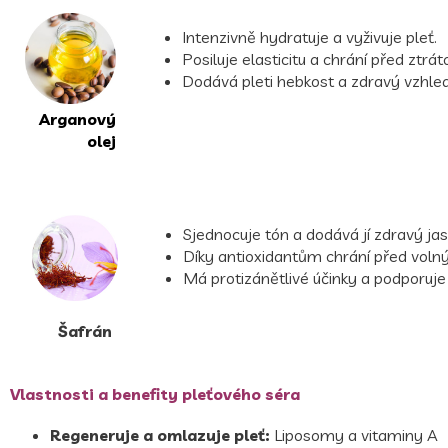
Intenzivně hydratuje a vyživuje pleť.
Posiluje elasticitu a chrání před ztrát
Dodává pleti hebkost a zdravý vzhled
Arganový
olej
Sjednocuje tón a dodává jí zdravý jas
Díky antioxidantům chrání před volným
Má protizánětlivé účinky a podporuj
Šafrán
Vlastnosti a benefity pleťového séra
Regeneruje a omlazuje pleť:
Liposomy a vitaminy A