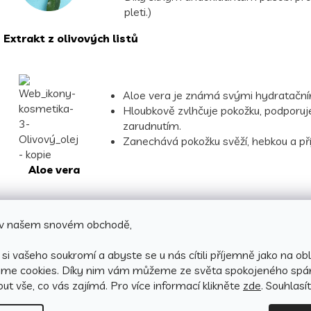
pleti.)
Extrakt z olivových listů
Aloe vera je známá svými hydratačními
Hloubkově zvlhčuje pokožku, podporuje
zarudnutím.
Zanechává pokožku svěží, hebkou a př
Aloe vera
Vlastnosti a benefity tělového mléka
e v našem snovém obchodě,
Obnovuje pokožku:
Podporuje její přirozenou regeneraci 
si vašeho soukromí a abyste se u nás cítili příjemně jako na obl
Hydratuje a vyživuje:
Díky obsahu olivového oleje, vi
áme cookies.
Díky nim vám můžeme ze světa spokojeného spá
hebká a pružná.
ut vše, co vás zajímá. Pro v
íce informací klikněte
zde
. Souhlasí
Zlepšuje vzhled pokožky:
Dodává jí zdravý tón, jemnos
Bez parabenů, bez parafínového oleje, bez vazelíny