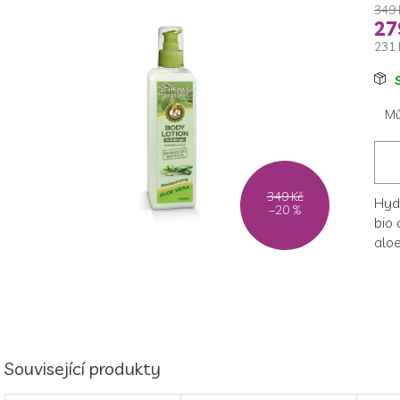
349 
27
231 
Měr
cen
Mů
349 Kč
Hyd
–20 %
bio 
aloe
Související produkty