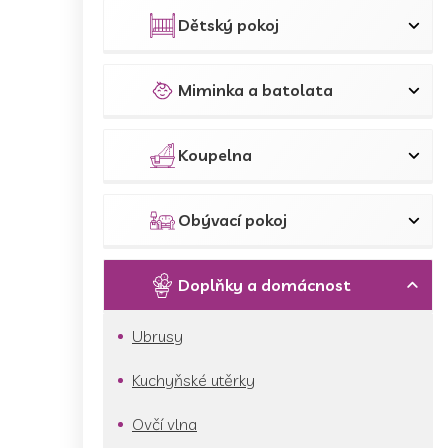
p
a
Dětský pokoj
n
e
l
Miminka a batolata
Koupelna
Obývací pokoj
Doplňky a domácnost
Ubrusy
Kuchyňské utěrky
Ovčí vlna