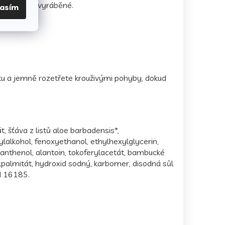
dí a eticky vyráběné.
lasím
u a jemně rozetřete krouživými pohyby, dokud
, šťáva z listů aloe barbadensis*,
tylalkohol, fenoxyethanol, ethylhexylglycerin,
 panthenol, alantoin, tokoferylacetát, bambucké
palmitát, hydroxid sodný, karbomer, disodná sůl
I 16185.