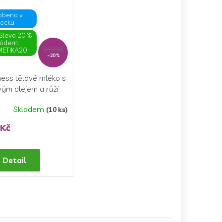
obeno v
ecku
Sleva 20 %
kódem:
349 Kč
ETIKA20
–20 %
ess tělové mléko s
vým olejem a růží
ml)
Skladem
(10 ks)
 Kč
Detail