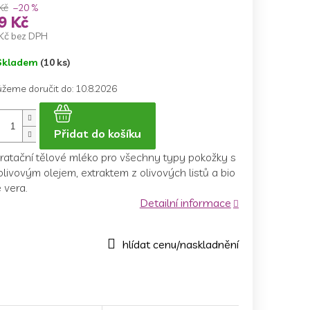
Kč
–20 %
9 Kč
Kč bez DPH
ná
Skladem
(10 ks)
a:
žeme doručit do:
10.8.2026
Přidat do košíku
ratační tělové mléko pro všechny typy pokožky s
olivovým olejem, extraktem z olivových listů a bio
 vera.
Detailní informace