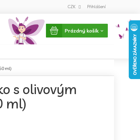
CZK
Přihlášení
Nákupní
Prázdný košík
košík
50 ml)
ko s olivovým
0 ml)