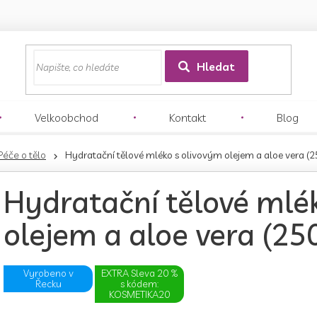
z
Hledat
Velkoobchod
Kontakt
Blog
Péče o tělo
Hydratační tělové mléko s olivovým olejem a aloe vera (2
Hydratační tělové mlé
olejem a aloe vera (25
Vyrobeno v
EXTRA Sleva 20 %
Řecku
s kódem:
KOSMETIKA20