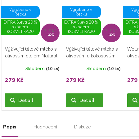
Vyrobeno v
Vyrobeno v
Vyr
Řecku
Řecku
Ř
EXTRA Sleva 20 %
EXTRA Sleva 20 %
EXTRA 
s kódem:
s kódem:
s 
349 Kč
349 Kč
KOSMETIKA20
KOSMETIKA20
KOSM
–20 %
–20 %
Výživující tělové mléko s
Výživující tělové mléko s
Welln
olivovým olejem Natural
olivovým a kokosovým
olivo
(250 ml)
olejem (250 ml)
(250 
Skladem
Skladem
(10 ks)
(10 ks)
279 Kč
279 Kč
279
Detail
Detail
Popis
Hodnocení
Diskuze