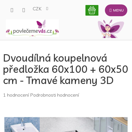
Přejít
CZK
na
obsah
Dvoudílná koupelnová
předložka 60x100 + 60x50
cm - Tmavé kameny 3D
Průměrné
1 hodnocení
Podrobnosti hodnocení
hodnocení
produktu
je
5,0
z