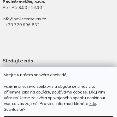
PovlečemeVás, s.r.o.
Po - Pá: 8:00 - 16:30
info@povlecemevas.cz
+420 720 996 832
Sledujte nás
Novinky na facebooku
Vítejte v našem snovém obchodě,
Novinky na instagramu
vážíme si vašeho soukromí a abyste se u nás cítili
příjemně jako na obláčku, používáme cookies.
Díky nim
vám můžeme ze světa spokojeného spánku nabídnout
vše, co vás zajímá. Pro v
íce informací klikněte
zde
.
Souhlasíte?