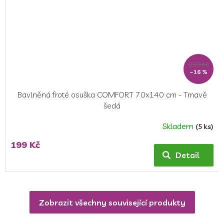
239 Kč
–16 %
Bavlněná froté osuška COMFORT 70x140 cm - Tmavě
šedá
Skladem
(5 ks)
Průměrné
hodnocení
199 Kč
produktu
Detail
je
5,0
z
5
Zobrazit všechny související produkty
hvězdiček.