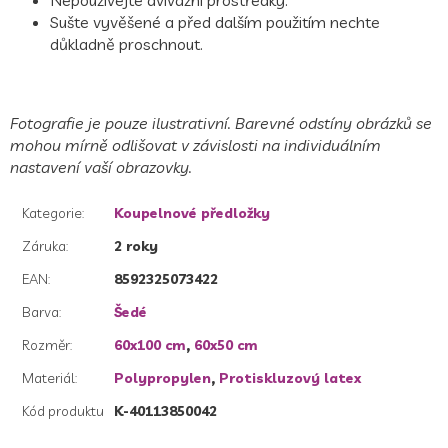
Nepoužívejte avivážní prostředky.
Sušte vyvěšené a před dalším použitím nechte
důkladně proschnout.
Fotografie je pouze ilustrativní. Barevné odstíny obrázků se
mohou mírně odlišovat v závislosti na individuálním
nastavení vaší obrazovky.
Kategorie
:
Koupelnové předložky
Záruka
:
2 roky
EAN
:
8592325073422
Barva
:
Šedé
Rozměr
:
60x100 cm
,
60x50 cm
Materiál
:
Polypropylen
,
Protiskluzový latex
Kód produktu
K-40113850042