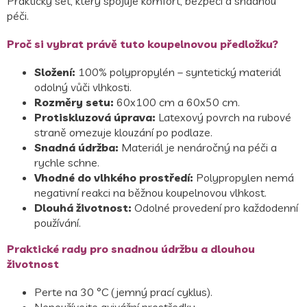
Praktický set, který spojuje komfort, bezpečí a snadnou
péči.
Proč si vybrat právě tuto koupelnovou předložku?
Složení:
100% polypropylén – syntetický materiál
odolný vůči vlhkosti.
Rozměry setu:
60x100 cm a 60x50 cm.
Protiskluzová úprava:
Latexový povrch na rubové
straně omezuje klouzání po podlaze.
Snadná údržba:
Materiál je nenáročný na péči a
rychle schne.
Vhodné do vlhkého prostředí:
Polypropylen nemá
negativní reakci na běžnou koupelnovou vlhkost.
Dlouhá životnost:
Odolné provedení pro každodenní
používání.
Praktické rady pro snadnou údržbu a dlouhou
životnost
Perte na 30 °C (jemný prací cyklus).