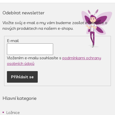
Z
á
Odebírat newsletter
p
a
Vložte svůj e-mail a my vám budeme zasílat informace o
t
nových produktech na našem e-shopu.
í
E-mail
Vložením e-mailu souhlasíte s
podmínkami ochrany
osobních údajů
Přihlásit se
Hlavní kategorie
Ložnice