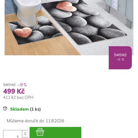
5
hvězdiček.
549 Kč
–9 %
549 Kč
–9 %
499 Kč
412 Kč bez DPH
Měrná
Skladem
(1 ks)
cena:
Můžeme doručit do:
11.8.2026