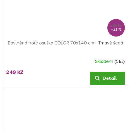
289 Kč
–13 %
Bavlněná froté osuška COLOR 70x140 cm - Tmavě šedá
Skladem
(1 ks)
Průměrné
hodnocení
249 Kč
produktu
Detail
je
5,0
z
5
hvězdiček.