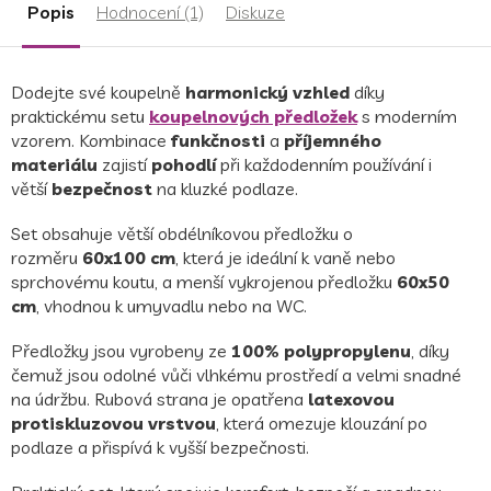
Popis
Hodnocení (1)
Diskuze
Dodejte své koupelně
harmonický vzhled
díky
praktickému setu
koupelnových předložek
s moderním
vzorem. Kombinace
funkčnosti
a
příjemného
materiálu
zajistí
pohodlí
při každodenním používání i
větší
bezpečnost
na kluzké podlaze.
Set obsahuje větší obdélníkovou předložku o
rozměru
60x100 cm
, která je ideální k vaně nebo
sprchovému koutu, a menší vykrojenou předložku
60x50
cm
, vhodnou k umyvadlu nebo na WC.
Předložky jsou vyrobeny ze
100% polypropylenu
, díky
čemuž jsou odolné vůči vlhkému prostředí a velmi snadné
na údržbu. Rubová strana je opatřena
latexovou
protiskluzovou vrstvou
, která omezuje klouzání po
podlaze a přispívá k vyšší bezpečnosti.