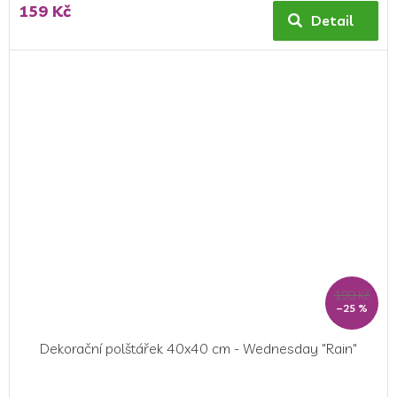
159 Kč
produktu
Detail
je
5,0
z
5
hvězdiček.
199 Kč
–25 %
Dekorační polštářek 40x40 cm - Wednesday "Rain"