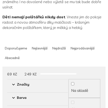
známého. I na dovolené nebo výletě se mu tak bude dobře
usínat.
Děti nemají polštářků nikdy dost
. Vneste jim do pokoje
radost a novou atmosféru díky maličkosti – krásným
dekoračním polštářkem, který je měkký a hebký.
Ř
a
Doporučujeme
Nejlevnější
Nejdražší
Nejprodávanější
z
e
Abecedně
n
í
p
69
Kč
249
Kč
r
o
Značky
d
Na skladě
u
Barva
k
t