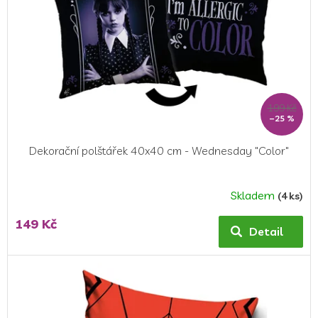
199 Kč
–25 %
Dekorační polštářek 40x40 cm - Wednesday "Color"
Skladem
(4 ks)
149 Kč
Detail