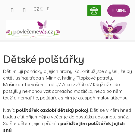
Přejít
CZK
na
obsah
Dětské polštářky
Děti milují pohádky a jejich hrdiny. Kolikrát už jste slyšeli, že by
chtěli usínat třeba s Minnie, hrdiny Tlapkové patroly,
Mašinkou Tomášem, Trolly? A co zvířátka? Když už si do
postýlky nemohou vzít domácího mazlíčka, nebo po něm
touží a nemají ho, polštářek s ním je alespoň malou útěchou.
Navíc
polštářek ozdobí dětský pokoj
. Děti se v něm hned
budou cítit příjemněji a večer je do postýlky dostanete snáz.
Splňte dětem jejich přání a
pořiďte jim polštářek jejich
snů
.