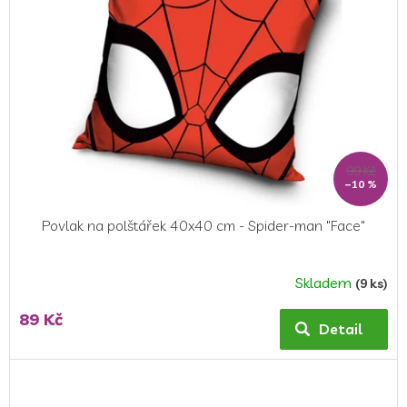
99 Kč
–10 %
Povlak na polštářek 40x40 cm - Spider-man "Face"
Skladem
(9 ks)
89 Kč
Detail