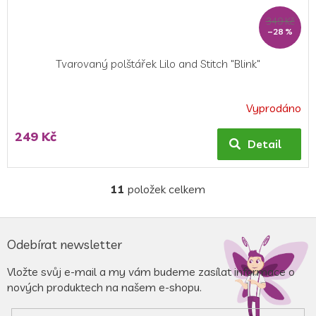
349 Kč
–28 %
Tvarovaný polštářek Lilo and Stitch "Blink"
Vyprodáno
249 Kč
Detail
11
položek celkem
O
v
l
Z
á
á
Odebírat newsletter
d
p
a
a
Vložte svůj e-mail a my vám budeme zasílat informace o
c
t
nových produktech na našem e-shopu.
í
í
p
r