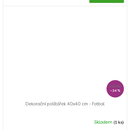
210 Kč
–24 %
Dekorační polštářek 40x40 cm - Fotbal
Skladem
(1 ks)
Průměrné
hodnocení