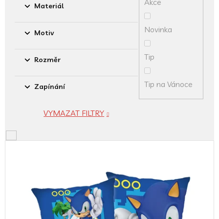
Akce
ů
Materiál
Novinka
Motiv
Tip
Rozměr
Tip na Vánoce
Zapínání
VYMAZAT FILTRY
V
ý
p
i
s
p
r