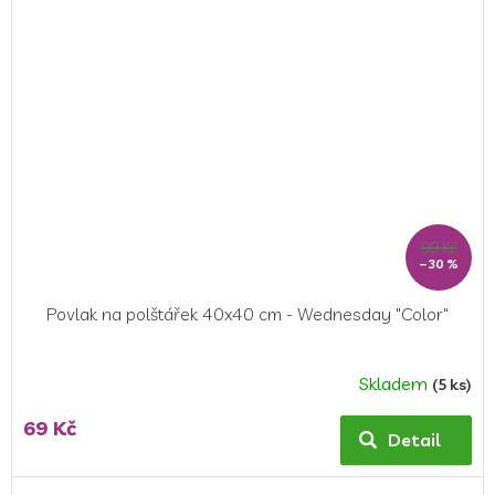
99 Kč
–30 %
Povlak na polštářek 40x40 cm - Wednesday "Color"
Skladem
(5 ks)
69 Kč
Detail