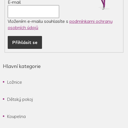
E-mail
v
k
y
v
Vložením e-mailu souhlasíte s
podmínkami ochrany
ý
osobních údajů
p
i
Přihlásit se
s
u
Hlavní kategorie
Ložnice
Dětský pokoj
Koupelna