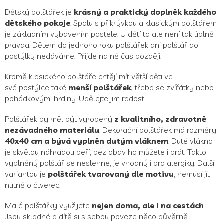
Dětský polštářek je
krásný a praktický doplněk každého
dětského pokoje
. Spolu s přikrývkou a klasickým polštářem
je základním vybavením postele. U dětí to ale není tak úplně
pravda. Dětem do jednoho roku polštářek ani polštář do
postýlky nedáváme. Přijde na ně čas později.
Kromě klasického polštáře chtějí mít větší děti ve
své postýlce také
menší polštářek
, třeba se zvířátky nebo
pohádkovými hrdiny. Udělejte jim radost.
Polštářek by měl být vyrobený
z kvalitního, zdravotně
nezávadného materiálu
. Dekorační polštářek má rozměry
40x40 cm a bývá vyplněn dutým vláknem
. Duté vlákno
je skvělou náhradou peří, bez obav ho můžete i prát. Takto
vyplněný polštář se neslehne, je vhodný i pro alergiky. Další
variantou je
polštářek tvarovaný dle motivu
, nemusí jít
nutně o čtverec.
Malé polštářky využijete
nejen doma, ale i na cestách
.
Jsou skladné a dítě si s sebou poveze něco důvěrně