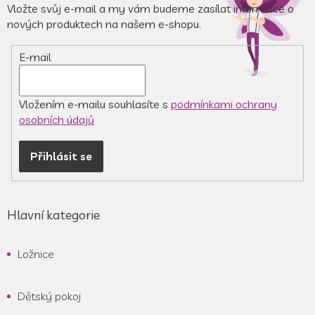
a
Vložte svůj e-mail a my vám budeme zasílat informace o
c
t
nových produktech na našem e-shopu.
í
í
p
r
E-mail
v
k
y
v
Vložením e-mailu souhlasíte s
podmínkami ochrany
ý
osobních údajů
p
i
Přihlásit se
s
u
Hlavní kategorie
Ložnice
Dětský pokoj