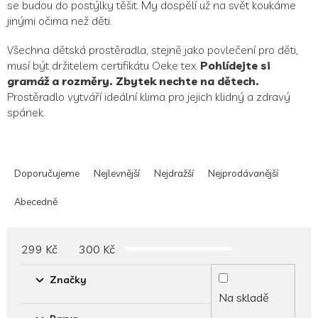
se budou do postýlky těšit. My dospělí už na svět koukáme
jinými očima než děti.
Všechna dětská prostěradla, stejně jako povlečení pro děti,
musí být držitelem certifikátu Oeke tex.
Pohlídejte si
gramáž a rozměry. Zbytek nechte na dětech.
Prostěradlo vytváří ideální klima pro jejich klidný a zdravý
spánek.
Ř
a
Doporučujeme
Nejlevnější
Nejdražší
Nejprodávanější
z
e
Abecedně
n
í
p
299
Kč
300
Kč
r
o
Značky
d
Na skladě
u