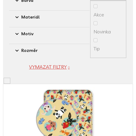
Barva
k
t
Akce
ů
Materiál
Novinka
Motiv
Tip
Rozměr
VYMAZAT FILTRY
V
ý
p
i
s
p
r
o