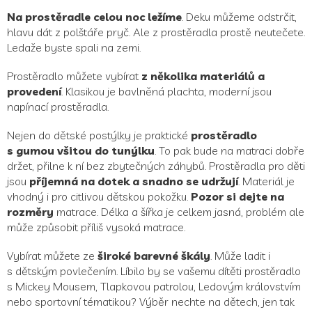
Na prostěradle celou noc ležíme
. Deku můžeme odstrčit,
hlavu dát z polštáře pryč. Ale z prostěradla prostě neutečete.
Ledaže byste spali na zemi.
Prostěradlo můžete vybírat
z několika materiálů a
provedení
. Klasikou je bavlněná plachta, moderní jsou
napínací prostěradla.
Nejen do dětské postýlky je praktické
prostěradlo
s gumou všitou do tunýlku
. To pak bude na matraci dobře
držet, přilne k ní bez zbytečných záhybů. Prostěradla pro děti
jsou
příjemná na dotek a snadno se udržují
. Materiál je
vhodný i pro citlivou dětskou pokožku.
Pozor si dejte na
rozměry
matrace. Délka a šířka je celkem jasná, problém ale
může způsobit příliš vysoká matrace.
Vybírat můžete ze
široké barevné škály
. Může ladit i
s dětským povlečením. Líbilo by se vašemu dítěti prostěradlo
s Mickey Mousem, Tlapkovou patrolou, Ledovým královstvím
nebo sportovní tématikou? Výběr nechte na dětech, jen tak