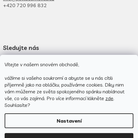
+420 720 996 832
Sledujte nás
Vítejte v našem snovém obchodě,
Novinky na facebooku
Novinky na instagramu
vážíme si vašeho soukromí a abyste se u nás cítili
příjemně jako na obláčku, používáme cookies.
Díky nim
vám můžeme ze světa spokojeného spánku nabídnout
vše, co vás zajímá. Pro v
íce informací klikněte
zde
.
Souhlasíte?
Nastavení
Vytvořil Shoptet