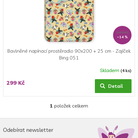
d
u
k
t
ů
349 Kč
–14 %
Bavlněné napínací prostěradlo 90x200 + 25 cm - Zajíček
Bing 051
Skladem
(4 ks)
299 Kč
Detail
1
položek celkem
O
v
l
Z
á
á
Odebírat newsletter
d
p
a