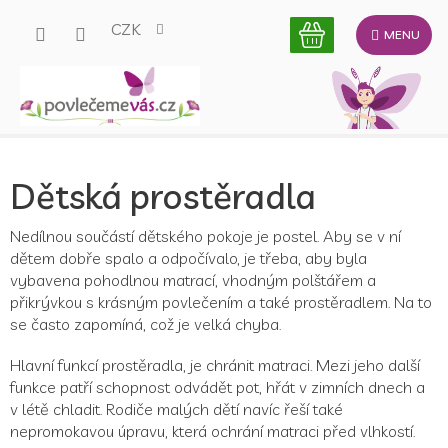
Přejít
CZK
na
obsah
Dětská prostěradla
Nedílnou součástí dětského pokoje je postel. Aby se v ní
dětem dobře spalo a odpočívalo, je třeba, aby byla
vybavena pohodlnou matrací, vhodným polštářem a
přikrývkou s krásným povlečením a také prostěradlem. Na to
se často zapomíná, což je velká chyba.
Hlavní funkcí prostěradla, je chránit matraci. Mezi jeho další
funkce patří schopnost odvádět pot, hřát v zimních dnech a
v létě chladit. Rodiče malých dětí navíc řeší také
nepromokavou úpravu, která ochrání matraci před vlhkostí.