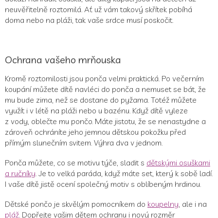
neuvěřitelně roztomilá. Ať už vám takový skřítek pobíhá
doma nebo na pláži, tak vaše srdce musí poskočit.
Ochrana vašeho mrňouska
Kromě roztomilosti jsou ponča velmi praktická. Po večerním
koupání můžete dítě navléci do ponča a nemuset se bát, že
mu bude zima, než se dostane do pyžama. Totéž můžete
využít i v létě na pláži nebo u bazénu. Když dítě vyleze
z vody, oblečte mu pončo. Máte jistotu, že se nenastydne a
zároveň ochráníte jeho jemnou dětskou pokožku před
přímým slunečním svitem. Výhra dva v jednom.
Ponča můžete, co se motivu týče, sladit s
dětskými osuškami
a ručníky
. Je to velká paráda, když máte set, který k sobě ladí.
I vaše dítě jistě ocení společný motiv s oblíbeným hrdinou.
Dětské pončo je skvělým pomocníkem do
koupelny
, ale i na
pláž
. Dopřejte vašim dětem ochranu i nový rozměr