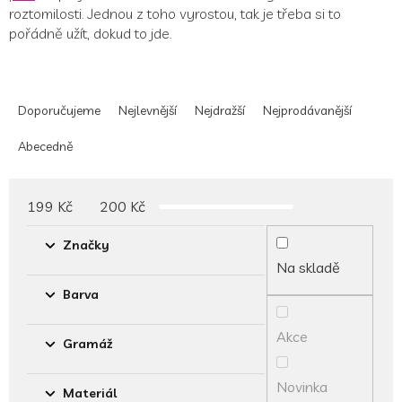
roztomilosti. Jednou z toho vyrostou, tak je třeba si to
pořádně užít, dokud to jde.
Ř
a
Doporučujeme
Nejlevnější
Nejdražší
Nejprodávanější
z
e
Abecedně
n
í
p
199
Kč
200
Kč
r
o
Značky
d
Na skladě
u
Barva
k
t
Akce
ů
Gramáž
Novinka
Materiál