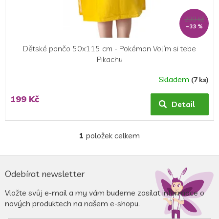
t
ů
299 Kč
–33 %
Dětské pončo 50x115 cm - Pokémon Volím si tebe
Pikachu
Skladem
(7 ks)
199 Kč
Detail
1
položek celkem
O
v
l
Z
á
á
Odebírat newsletter
d
p
a
a
Vložte svůj e-mail a my vám budeme zasílat informace o
c
t
nových produktech na našem e-shopu.
í
í
p