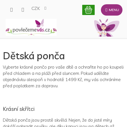
Přejít
CZK
na
obsah
Dětská ponča
Vyberte krásné pončo pro vaše dítě a ochraňte ho po koupeli
před chladem a na pláži před sluncem. Pokud uděláte
objednávku alespoň v hodnotě 1499 Kč, my vás ochráníme
před poplatkem za dopravu.
Krásní skřítci
Dětská ponča jsou prostě skvělá. Nejen, že do jisté míry
dokáží nahradit osušku, ale díky kapuci jsou na dětech až