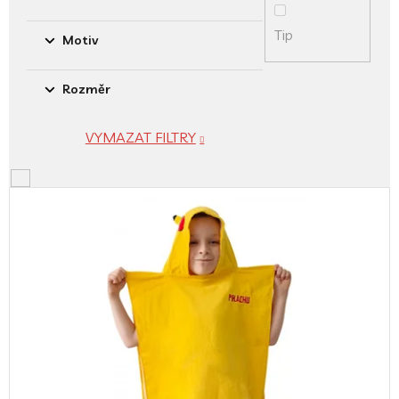
Tip
Motiv
Rozměr
VYMAZAT FILTRY
V
ý
p
i
s
p
r
o
d
u
k