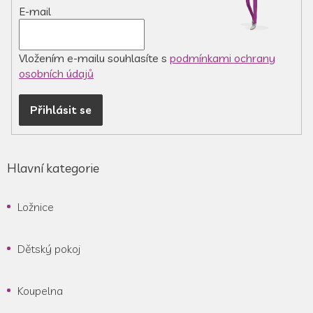
r
E-mail
v
k
y
v
Vložením e-mailu souhlasíte s
podmínkami ochrany
ý
osobních údajů
p
i
Přihlásit se
s
u
Hlavní kategorie
Ložnice
Dětský pokoj
Koupelna