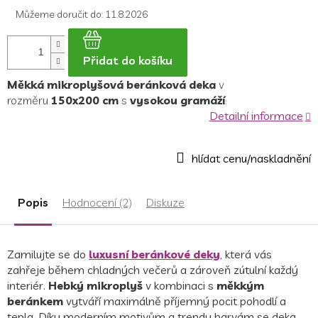
Můžeme doručit do:
11.8.2026
Přidat do košíku
Měkká mikroplyšová beránková deka
v
rozměru
150x200 cm
s
vysokou gramáží
.
Detailní informace
Popis
Hodnocení (2)
Diskuze
Zamilujte se do
luxusní beránkové deky
, která vás
zahřeje během chladných večerů a zároveň zútulní každý
interiér.
Hebký mikroplyš
v kombinaci s
měkkým
beránkem
vytváří maximálně příjemný pocit pohodlí a
tepla. Díky moderním motivům a trendy barvám se deka