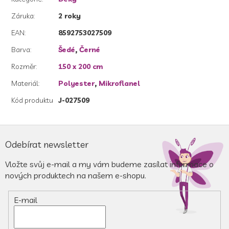
Záruka
:
2 roky
EAN
:
8592753027509
Barva
:
Šedé
,
Černé
Rozměr
:
150 x 200 cm
Materiál
:
Polyester
,
Mikroflanel
Kód produktu
J-027509
Z
á
Odebírat newsletter
p
a
Vložte svůj e-mail a my vám budeme zasílat informace o
t
nových produktech na našem e-shopu.
í
E-mail