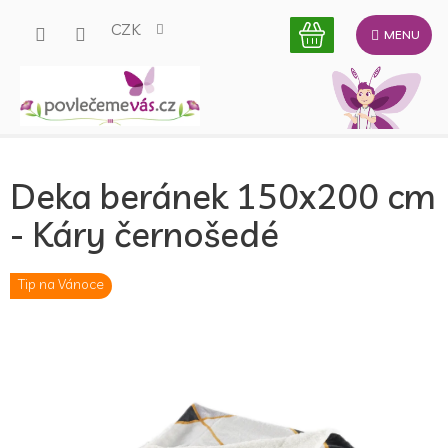
Přejít
CZK
na
obsah
Deka beránek 150x200 cm
- Káry černošedé
Tip na Vánoce