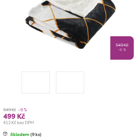
549 Kč
–9 %
549 Kč
–9 %
499 Kč
412 Kč bez DPH
Měrná
Skladem
(9 ks)
cena: