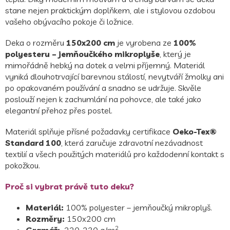
stane nejen praktickým doplňkem, ale i stylovou ozdobou
vašeho obývacího pokoje či ložnice.
Deka o rozměru
150x200 cm
je vyrobena ze
100%
polyesteru – jemňoučkého mikroplyše
, který je
mimořádně hebký na dotek a velmi příjemný. Materiál
vyniká dlouhotrvající barevnou stálostí, nevytváří žmolky ani
po opakovaném používání a snadno se udržuje. Skvěle
poslouží nejen k zachumlání na pohovce, ale také jako
elegantní přehoz přes postel.
Materiál splňuje přísné požadavky certifikace
Oeko-Tex®
Standard 100
, která zaručuje zdravotní nezávadnost
textilií a všech použitých materiálů pro každodenní kontakt s
pokožkou.
Proč si vybrat právě tuto deku?
Materiál:
100% polyester – jemňoučký mikroplyš.
Rozměry:
150x200 cm
2
Gramáž:
220-230 g/m