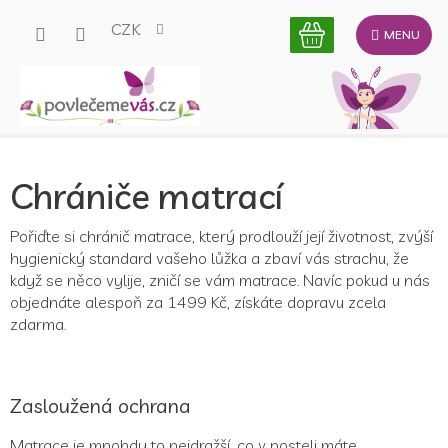
Přejít
CZK
na
obsah
Chrániče matrací
Pořiďte si chránič matrace, který prodlouží její životnost, zvýší
hygienický standard vašeho lůžka a zbaví vás strachu, že
když se něco vylije, zničí se vám matrace. Navíc pokud u nás
objednáte alespoň za 1499 Kč, získáte dopravu zcela
zdarma.
Zasloužená ochrana
Matrace je mnohdy to nejdražší, co v posteli máte.