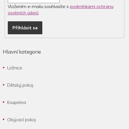
y
v
Vložením e-mailu souhlasíte s
podmínkami ochrany
ý
osobních údajů
p
i
Přihlásit se
s
u
Hlavní kategorie
Ložnice
Dětský pokoj
Koupelna
Obývací pokoj