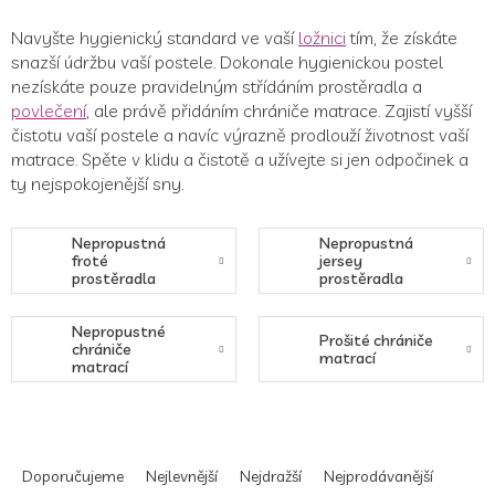
Navyšte hygienický standard ve vaší
ložnici
tím, že získáte
snazší údržbu vaší postele. Dokonale hygienickou postel
nezískáte pouze pravidelným střídáním prostěradla a
povlečení
, ale právě přidáním chrániče matrace. Zajistí vyšší
čistotu vaší postele a navíc výrazně prodlouží životnost vaší
matrace. Spěte v klidu a čistotě a užívejte si jen odpočinek a
ty nejspokojenější sny.
Nepropustná
Nepropustná
froté
jersey
prostěradla
prostěradla
Nepropustné
Prošité chrániče
chrániče
matrací
matrací
Ř
a
Doporučujeme
Nejlevnější
Nejdražší
Nejprodávanější