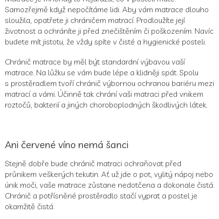
Samozřejmě když nepočítáme lidi. Aby vám matrace dlouho
sloužila, opatřete ji chráničem matrací. Prodloužíte její
životnost a ochráníte ji před znečištěním či poškozením. Navíc
budete mít jistotu, že vždy spíte v čisté a hygienické posteli.
Chránič matrace by měl být standardní výbavou vaší
matrace. Na lůžku se vám bude lépe a klidněji spát. Spolu
s prostěradlem tvoří chránič výbornou ochranou bariéru mezi
matrací a vámi. Účinně tak chrání vaši matraci před vnikem
roztočů, bakterií a jiných choroboplodných škodlivých látek.
Ani červené víno nemá šanci
Stejně dobře bude chránič matraci ochraňovat před
průnikem veškerých tekutin. Ať už jde o pot, vylitý nápoj nebo
únik moči, vaše matrace zůstane nedotčena a dokonale čistá.
Chránič a potřísněné prostěradlo stačí vyprat a postel je
okamžitě čistá.