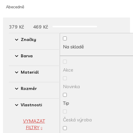
z
e
Abecedně
n
í
p
379
Kč
469
Kč
r
o
Značky
d
Na skladě
u
Barva
k
t
Akce
ů
Materiál
Novinka
Rozměr
Tip
Vlastnosti
Česká výroba
VYMAZAT
FILTRY