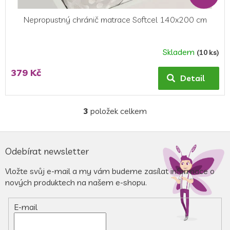
Nepropustný chránič matrace Softcel 140x200 cm
Skladem
(10 ks)
Průměrné
hodnocení
379 Kč
produktu
Detail
je
5,0
z
3
položek celkem
O
5
v
hvězdiček.
l
Z
á
á
Odebírat newsletter
d
p
a
a
Vložte svůj e-mail a my vám budeme zasílat informace o
c
t
nových produktech na našem e-shopu.
í
í
p
r
E-mail
v
k