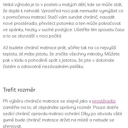
Velká výhoda je to v posteli u malých dětí, kde se může stát,
že dojde k nehodě. Vprostřed noci pak nemusíte vymýšlet co
s pomočenou matrací. Stačí vám sundat chránič, nasadit
nové prostěradlo, převléct potomka a ten může pokračovat
ve spánku, hezky v suché postýlce. Ušetříte tím spoustu času
a to se obzvlášť v noci počítá.
Až budete chránič matrace prát, učiňte tak na co nejvyšší
teplotu, ať máte jistotu, že zničíte všechny mikroby. Můžete
pak v klidu a pohodlně spát s jistotou, že jste v dokonale
čistém a zdravotně nezávadném pelíšku.
Trefit rozměr
Při výběru chrániče matrace se stejně jako u
prostěradla
zaměřte na to, ať objednáte správný rozměr. Pouze dobře
sedící chránič opravdu matraci ochrání. Díky po obvodu všité
gumě bude chránič matrace držet na místě a nebude se
shrnovat.