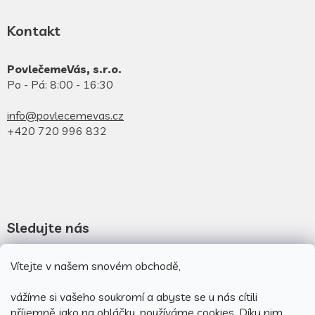
Kontakt
PovlečemeVás, s.r.o.
Po - Pá: 8:00 - 16:30
info@povlecemevas.cz
+420 720 996 832
Sledujte nás
Novinky na facebooku
Vítejte v našem snovém obchodě,
Novinky na instagramu
vážíme si vašeho soukromí a abyste se u nás cítili
příjemně jako na obláčku, používáme cookies.
Díky nim