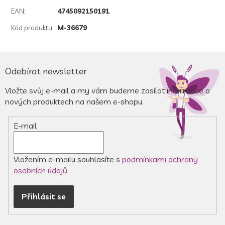
EAN
:
4745092150191
Kód produktu
M-36679
Z
á
Odebírat newsletter
p
a
Vložte svůj e-mail a my vám budeme zasílat informace o
t
nových produktech na našem e-shopu.
í
E-mail
Vložením e-mailu souhlasíte s
podmínkami ochrany
osobních údajů
Přihlásit se