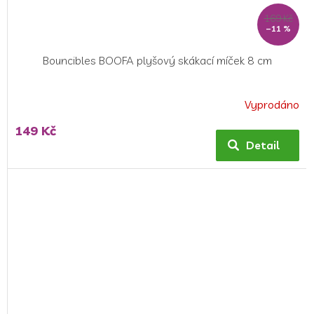
169 Kč
–11 %
Bouncibles BOOFA plyšový skákací míček 8 cm
Vyprodáno
149 Kč
Detail