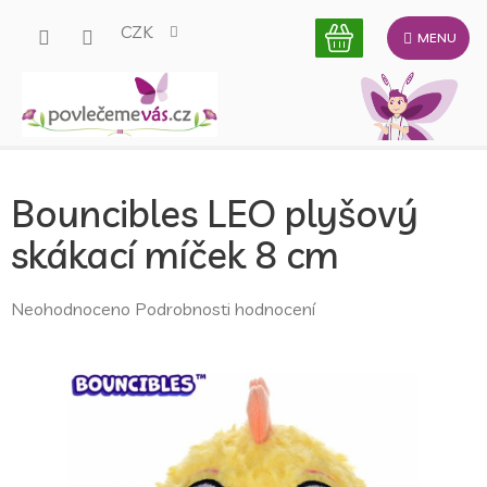
Přejít
CZK
na
obsah
Bouncibles LEO plyšový
skákací míček 8 cm
Průměrné
Neohodnoceno
Podrobnosti hodnocení
hodnocení
produktu
je
0,0
z
5
hvězdiček.