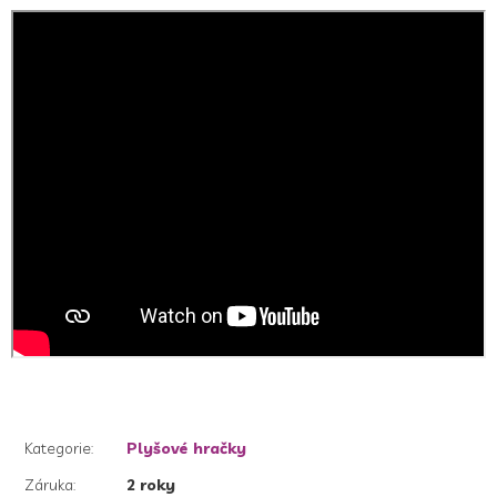
Kategorie
:
Plyšové hračky
Záruka
:
2 roky