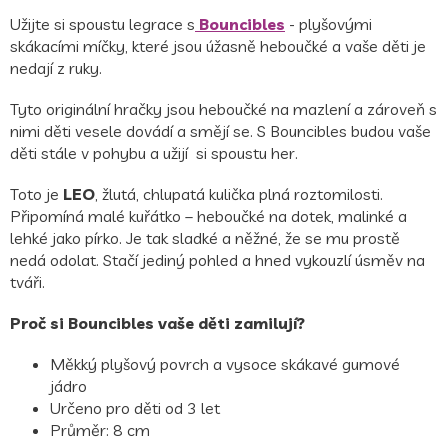
Užijte si spoustu legrace s
Bouncibles
- plyšovými
skákacími míčky, které jsou úžasně heboučké a vaše děti je
nedají z ruky.
Tyto originální hračky jsou heboučké na mazlení a zároveň s
nimi děti vesele dovádí a smějí se. S Bouncibles budou vaše
děti stále v pohybu a užijí si spoustu her.
Toto je
LEO
, žlutá, chlupatá kulička plná roztomilosti.
Připomíná malé kuřátko – heboučké na dotek, malinké a
lehké jako pírko. Je tak sladké a něžné, že se mu prostě
nedá odolat. Stačí jediný pohled a hned vykouzlí úsměv na
tváři.
Proč si Bouncibles vaše děti zamilují?
Měkký plyšový povrch a vysoce skákavé gumové
jádro
Určeno pro děti od 3 let
Průměr: 8 cm