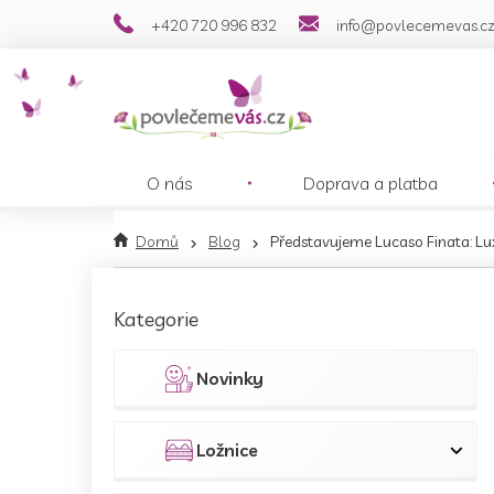
Přejít
+420 720 996 832
info@povlecemevas.c
na
obsah
O nás
Doprava a platba
Domů
Blog
Představujeme Lucaso Finata: L
P
o
Přeskočit
Kategorie
s
kategorie
t
r
Novinky
a
n
n
Ložnice
í