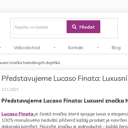
z
Hledat
Velkoobchod
Kontakt
Blog
uxusní značka hedvábných doplňků
Představujeme Lucaso Finata: Luxusn
23.1.2025
Představujeme Lucaso Finata: Luxusní značka
Lucaso Finata
je česká značka, která spojuje luxus a elega
100% morušového hedvábí, přičemž každý produkt je navržen t
dokonalý komfort. Filozofie značky je jednoduchá – každá žena b