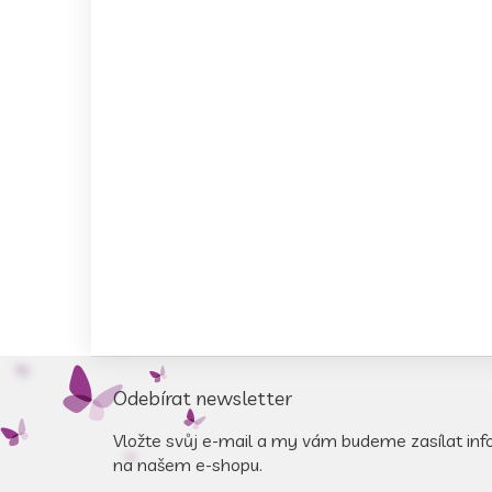
Z
á
Odebírat newsletter
p
a
Vložte svůj e-mail a my vám budeme zasílat in
t
na našem e-shopu.
í