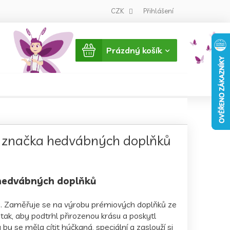
CZK
Přihlášení
Nákupní
Prázdný košík
košík
í značka hedvábných doplňků
 hedvábných doplňků
nci. Zaměřuje se na výrobu prémiových doplňků ze
ak, aby podtrhl přirozenou krásu a poskytl
y se měla cítit hýčkaná, speciální a zaslouží si