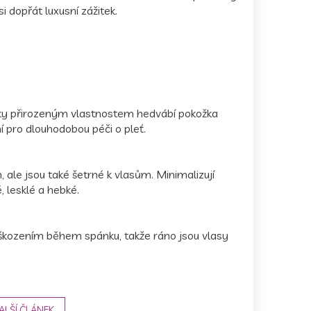
si dopřát luxusní zážitek.
Díky přirozeným vlastnostem hedvábí pokožka
í pro dlouhodobou péči o pleť.
le jsou také šetrné k vlasům. Minimalizují
, lesklé a hebké.
poškozením během spánku, takže ráno jsou vlasy
ALŠÍ ČLÁNEK