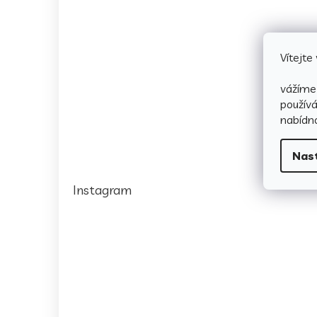
Vítejt
vážíme 
použív
nabídno
Nas
Instagram