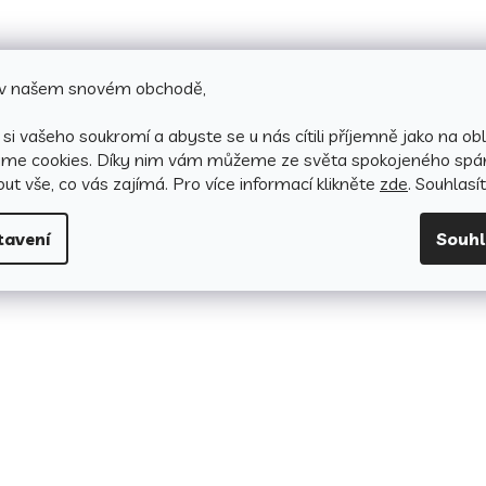
e v našem snovém obchodě,
si vašeho soukromí a abyste se u nás cítili příjemně jako na obl
áme cookies.
Díky nim vám můžeme ze světa spokojeného spá
ut vše, co vás zajímá. Pro v
íce informací klikněte
zde
. Souhlasí
tavení
Souh