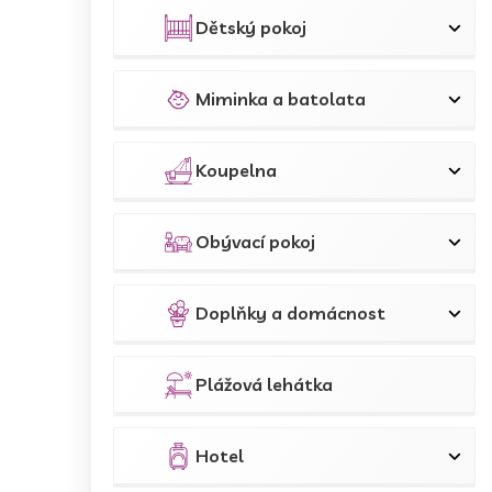
p
a
Dětský pokoj
n
e
l
Miminka a batolata
Koupelna
Obývací pokoj
Doplňky a domácnost
Plážová lehátka
Hotel