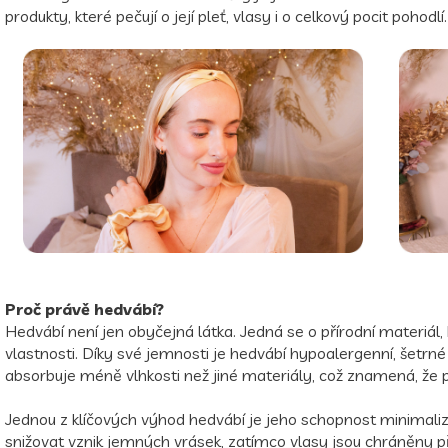
produkty, které pečují o její pleť, vlasy i o celkový pocit pohodlí.
Proč právě hedvábí?
Hedvábí není jen obyčejná látka. Jedná se o přírodní materiál, 
vlastnosti. Díky své jemnosti je hedvábí hypoalergenní, šetrné
absorbuje méně vlhkosti než jiné materiály, což znamená, že p
Jednou z klíčových výhod hedvábí je jeho schopnost minimali
snižovat vznik jemných vrásek, zatímco vlasy jsou chráněny