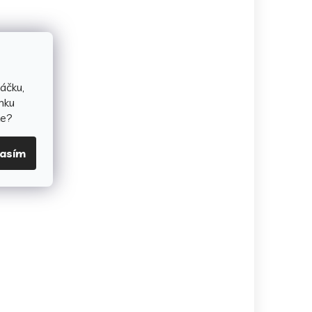
áčku,
nku
te?
lasím