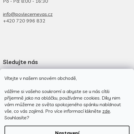
Po - Pá: 8:00 - 16:30
info@povlecemevas.cz
+420 720 996 832
Sledujte nás
Novinky na facebooku
Vítejte v našem snovém obchodě,
Novinky na instagramu
vážíme si vašeho soukromí a abyste se u nás cítili
příjemně jako na obláčku, používáme cookies.
Díky nim
vám můžeme ze světa spokojeného spánku nabídnout
vše, co vás zajímá. Pro v
íce informací klikněte
zde
.
Souhlasíte?
Nastavení