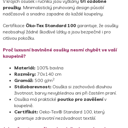
V krajích osušek i ručníků jsou vytkány
tři ozdobné
proužky
. Minimalistický pruhovaný design působí
nadčasově a snadno zapadne do každé koupelny.
Certifikace
Öko-Tex Standard 100
garantuje, že osušky
neobsahují žádné škodlivé látky a jsou bezpečné i pro
citlivou pokožku.
Proč luxusní bavlněné osušky nesmí chybět ve vaší
koupelně?
Materiál:
100% bavlna
Rozměry:
70x140 cm
2
Gramáž:
500 g/m
Stálobarevnost:
Osuška si zachovává dlouhou
životnost, barvy nevyblednou ani při častém praní.
Osuška má praktické
poutko pro zavěšení
v
koupelně.
Certifikát:
Oeko-Tex® Standard 100, který
garantuje zdravotní nezávadnost textilií.