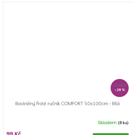
139 Kč
–28 %
Bavlněný froté ručník COMFORT 50x100cm - Bílá
Skladem
(8 ks)
99 Kč