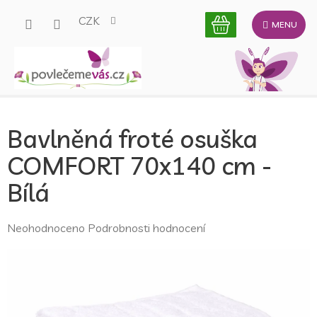
Přejít
CZK
na
obsah
Bavlněná froté osuška
COMFORT 70x140 cm -
Bílá
Průměrné
Neohodnoceno
Podrobnosti hodnocení
hodnocení
produktu
je
0,0
z