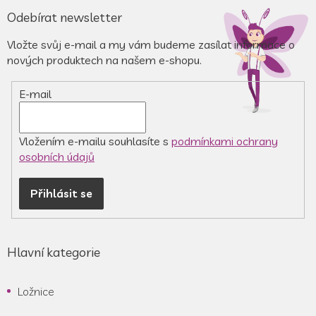
á
Odebírat newsletter
p
a
Vložte svůj e-mail a my vám budeme zasílat informace o
t
nových produktech na našem e-shopu.
í
E-mail
Vložením e-mailu souhlasíte s
podmínkami ochrany
osobních údajů
Přihlásit se
Hlavní kategorie
Ložnice