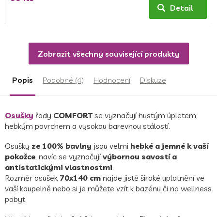
Detail
Zobrazit všechny související produkty
Popis
Podobné (4)
Hodnocení
Diskuze
Osušky
řady
COMFORT
se vyznačují hustým úpletem,
hebkým povrchem a vysokou barevnou stálostí.
Osušky
ze 100% bavlny
jsou velmi
hebké a jemné k vaší
pokožce
, navíc se vyznačují
výbornou savostí a
antistatickými vlastnostmi
.
Rozměr osušek
70x140 cm
najde jistě široké uplatnění ve
vaší koupelně nebo si je můžete vzít k bazénu či na wellness
pobyt.