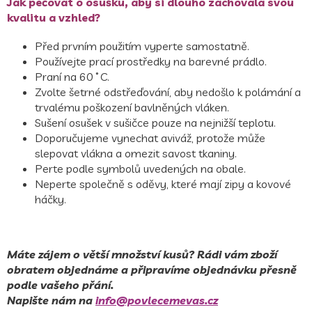
Jak pečovat o osušku, aby si dlouho zachovala svou
kvalitu a vzhled?
Před prvním použitím vyperte samostatně.
Používejte prací prostředky na barevné prádlo.
Praní na 60
˚C.
Zvolte šetrné odstřeďování, aby nedošlo k polámání a
trvalému poškození bavlněných vláken.
Sušení osušek v sušičce pouze na nejnižší teplotu.
Doporučujeme vynechat aviváž, protože může
slepovat vlákna a omezit savost tkaniny.
Perte podle symbolů uvedených na obale.
Neperte společně s oděvy, které mají zipy a kovové
háčky.
Máte zájem o větší množství kusů? Rádi vám zboží
obratem objednáme a připravíme objednávku přesně
podle vašeho přání.
Napište nám na
info@povlecemevas.cz