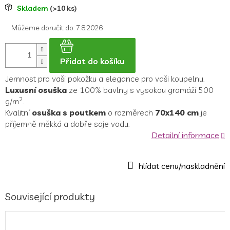
Měrná
Skladem
(>10 ks)
cena:
Můžeme doručit do:
7.8.2026
Přidat do košíku
Jemnost pro vaši pokožku a elegance pro vaši koupelnu.
Luxusní osuška
ze 100% bavlny s vysokou gramáží 500
2
g/m
.
Kvalitní
osuška s poutkem
o rozměrech
70x140 cm
je
příjemně měkká a dobře saje vodu.
Detailní informace
Související produkty