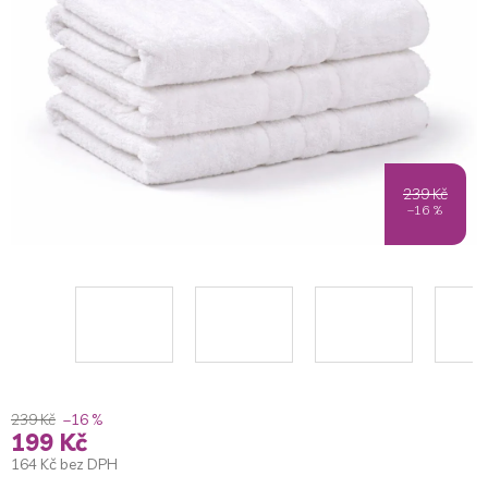
5
hvězdiček.
239 Kč
–16 %
239 Kč
–16 %
199 Kč
164 Kč bez DPH