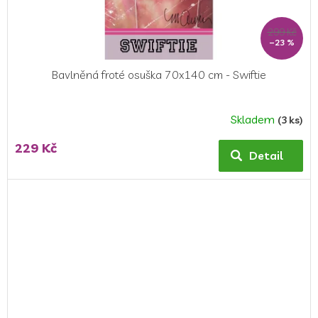
299 Kč
–23 %
Bavlněná froté osuška 70x140 cm - Swiftie
Skladem
(3 ks)
229 Kč
Detail