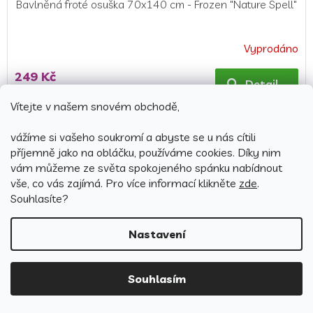
Bavlněná froté osuška 70x140 cm - Frozen "Nature Spell"
Vyprodáno
Průměrné
hodnocení
249 Kč
produktu
Detail
je
Vítejte v našem snovém obchodě,
5,0
z
vážíme si vašeho soukromí a abyste se u nás cítili
5
příjemně jako na obláčku, používáme cookies.
Díky nim
hvězdiček.
vám můžeme ze světa spokojeného spánku nabídnout
vše, co vás zajímá. Pro v
íce informací klikněte
zde
.
Souhlasíte?
Nastavení
Souhlasím
299 Kč
–30 %