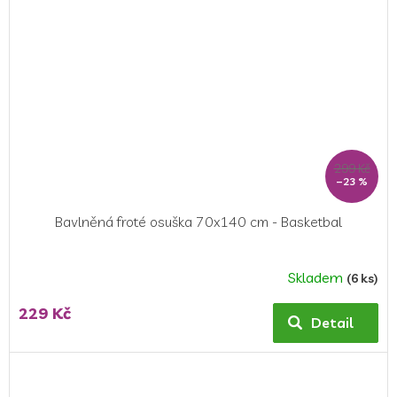
299 Kč
–23 %
Bavlněná froté osuška 70x140 cm - Basketbal
Skladem
(6 ks)
Průměrné
hodnocení
229 Kč
produktu
Detail
je
5,0
z