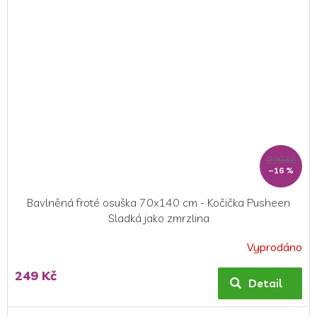
5
hvězdiček.
299 Kč
–16 %
Bavlněná froté osuška 70x140 cm - Kočička Pusheen
Sladká jako zmrzlina
Vyprodáno
249 Kč
Detail