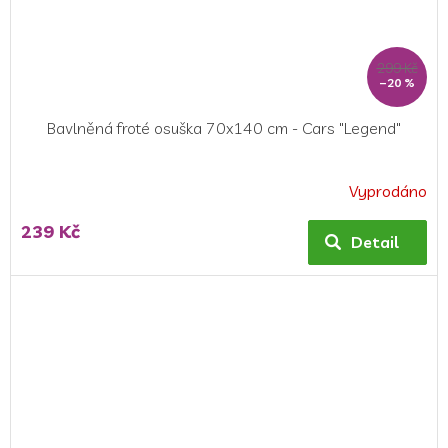
299 Kč
–20 %
Bavlněná froté osuška 70x140 cm - Cars "Legend"
Vyprodáno
239 Kč
Detail