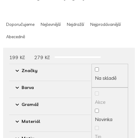
Ř
a
Doporučujeme
Nejlevnější
Nejdražší
Nejprodávanější
z
e
Abecedně
n
í
p
199
Kč
279
Kč
r
o
Značky
d
Na skladě
u
Barva
k
t
Akce
ů
Gramáž
Novinka
Materiál
Tip