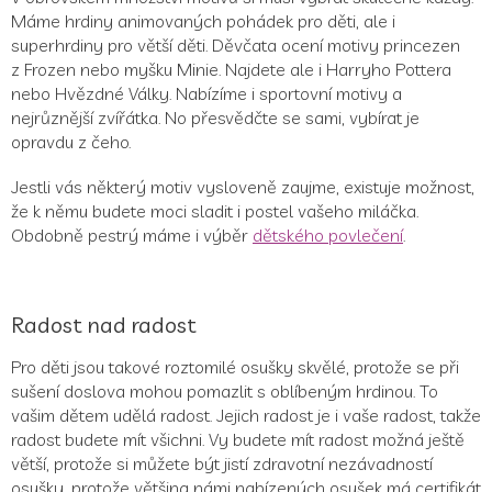
Máme hrdiny animovaných pohádek pro děti, ale i
superhrdiny pro větší děti. Děvčata ocení motivy princezen
z Frozen nebo myšku Minie. Najdete ale i Harryho Pottera
nebo Hvězdné Války. Nabízíme i sportovní motivy a
nejrůznější zvířátka. No přesvědčte se sami, vybírat je
opravdu z čeho.
Jestli vás některý motiv vysloveně zaujme, existuje možnost,
že k němu budete moci sladit i postel vašeho miláčka.
Obdobně pestrý máme i výběr
dětského povlečení
.
Radost nad radost
Pro děti jsou takové roztomilé osušky skvělé, protože se při
sušení doslova mohou pomazlit s oblíbeným hrdinou. To
vašim dětem udělá radost. Jejich radost je i vaše radost, takže
radost budete mít všichni. Vy budete mít radost možná ještě
větší, protože si můžete být jistí zdravotní nezávadností
osušky, protože většina námi nabízených osušek má certifikát