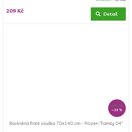
209 Kč
Detail
299 Kč
–23 %
Bavlněná froté osuška 70x140 cm - Frozen "Family 04"