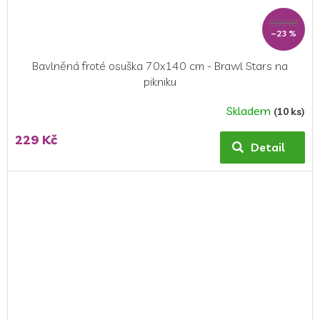
299 Kč
–23 %
Bavlněná froté osuška 70x140 cm - Brawl Stars na
pikniku
Skladem
(10 ks)
229 Kč
Detail