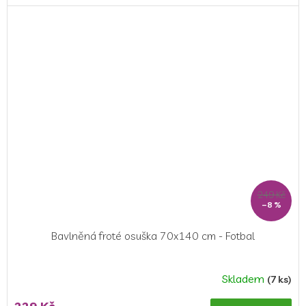
5,0
z
5
hvězdiček.
249 Kč
–8 %
Bavlněná froté osuška 70x140 cm - Fotbal
Skladem
(7 ks)
Průměrné
hodnocení