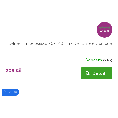
249 Kč
–16 %
Bavlněná froté osuška 70x140 cm - Divocí koně v přírodě
Skladem
(2 ks)
209 Kč
Detail
Novinka