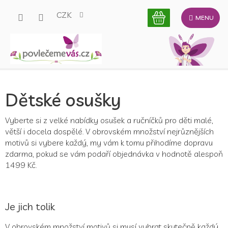
Přejít
CZK
na
obsah
Dětské osušky
Vyberte si z velké nabídky osušek a ručníčků pro děti malé,
větší i docela dospělé. V obrovském množství nejrůznějších
motivů si vybere každý, my vám k tomu přihodíme dopravu
zdarma, pokud se vám podaří objednávka v hodnotě alespoň
1499 Kč.
Je jich tolik
V obrovském množství motivů si musí vybrat skutečně každý.