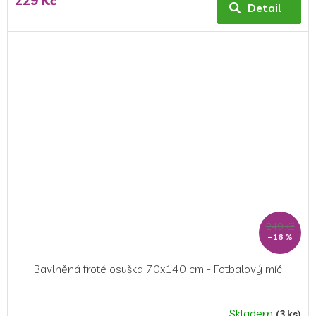
229 Kč
produktu
Detail
je
5,0
z
5
hvězdiček.
249 Kč
–16 %
Bavlněná froté osuška 70x140 cm - Fotbalový míč
Skladem
(3 ks)