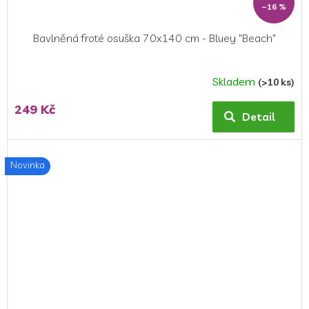
–16 %
Bavlněná froté osuška 70x140 cm - Bluey "Beach"
Skladem
(>10 ks)
Průměrné
hodnocení
249 Kč
produktu
Detail
je
5,0
z
Novinka
5
hvězdiček.