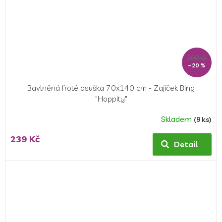
299 Kč
–20 %
Bavlněná froté osuška 70x140 cm - Zajíček Bing
"Hoppity"
Skladem
(9 ks)
239 Kč
Detail