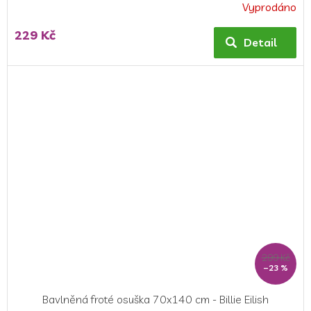
Vyprodáno
229 Kč
Detail
299 Kč
–23 %
Bavlněná froté osuška 70x140 cm - Billie Eilish