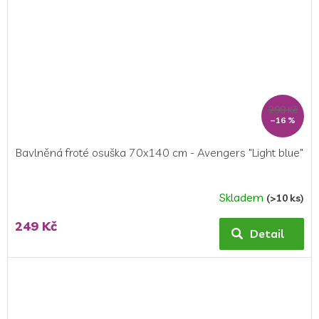
299 Kč
–16 %
Bavlněná froté osuška 70x140 cm - Avengers "Light blue"
Skladem
(>10 ks)
Průměrné
hodnocení
249 Kč
produktu
Detail
je
5,0
z
5
hvězdiček.