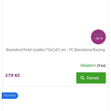
349 Kč
–20 %
Bavlněná froté osuška 70x140 cm - FC Barcelona Racing
Skladem
(5 ks)
279 Kč
Detail
Novinka