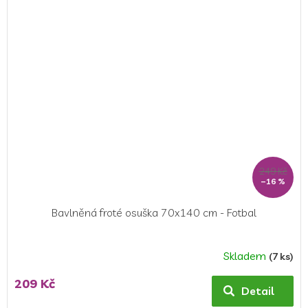
z
5
hvězdiček.
249 Kč
–16 %
Bavlněná froté osuška 70x140 cm - Fotbal
Skladem
(7 ks)
Průměrné
hodnocení
209 Kč
produktu
Detail
je