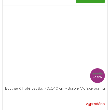
je
5,0
z
5
hvězdiček.
299 Kč
–16 %
Bavlněná froté osuška 70x140 cm - Barbie Mořské panny
Vyprodáno