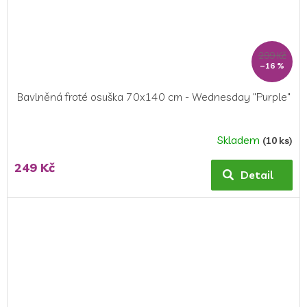
299 Kč
–16 %
Bavlněná froté osuška 70x140 cm - Wednesday "Purple"
Skladem
(10 ks)
Průměrné
hodnocení
249 Kč
produktu
Detail
je
5,0
z
5
hvězdiček.