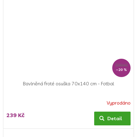
299 Kč
–20 %
Bavlněná froté osuška 70x140 cm - Fotbal
Vyprodáno
Průměrné
hodnocení
239 Kč
produktu
Detail
je
5,0