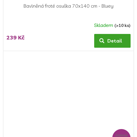
Bavlněná froté osuška 70x140 cm - Bluey
Skladem
(>10 ks)
Průměrné
hodnocení
239 Kč
produktu
Detail
je
5,0
z
5
hvězdiček.
299 Kč