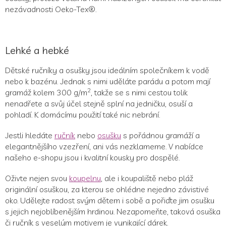
nezávadnosti Oeko-Tex®.
Lehké a hebké
Dětské ručníky a osušky jsou ideálním společníkem k vodě
nebo k bazénu. Jednak s nimi uděláte parádu a potom mají
2
gramáž kolem 300 g/m
, takže se s nimi cestou tolik
nenadřete a svůj účel stejně splní na jedničku, osuší a
pohladí. K domácímu použití také nic nebrání.
Jestli hledáte
ručník
nebo
osušku
s pořádnou gramáží a
elegantnějšího vzezření, ani vás nezklameme. V nabídce
našeho e-shopu jsou i kvalitní kousky pro dospělé.
Oživte nejen svou
koupelnu
, ale i koupaliště nebo pláž
originální osuškou, za kterou se ohlédne nejedno závistivé
oko. Udělejte radost svým dětem i sobě a pořiďte jim osušku
s jejich nejoblíbenějším hrdinou. Nezapomeňte, taková osuška
či ručník s veselým motivem je vynikající dárek.