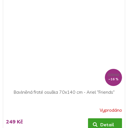
299 Kč
–16 %
Bavlněná froté osuška 70x140 cm - Ariel "Friends"
Vyprodáno
Průměrné
hodnocení
249 Kč
produktu
Detail