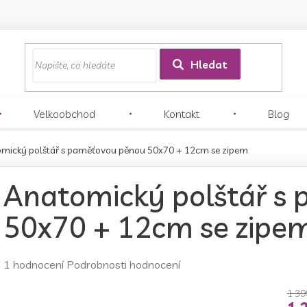
z
Hledat
Velkoobchod
Kontakt
Blog
mický polštář s paměťovou pěnou 50x70 + 12cm se zipem
Anatomický polštář s
50x70 + 12cm se zipe
Průměrné
1 hodnocení
Podrobnosti hodnocení
hodnocení
produktu
1 39