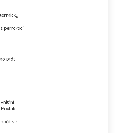
 termicky
s perrorací
no prát
vnitřní
 Povlak
močit ve