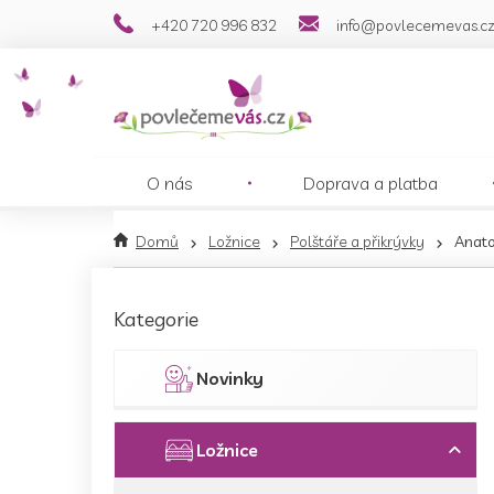
Přejít
+420 720 996 832
info@povlecemevas.c
na
obsah
O nás
Doprava a platba
Domů
Ložnice
Polštáře a přikrývky
Anato
P
o
Přeskočit
Kategorie
s
kategorie
t
r
Novinky
a
n
n
Ložnice
í