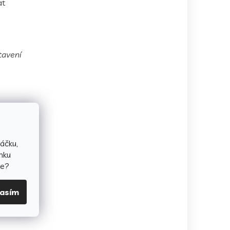
at
tavení
áčku,
nku
te?
lasím