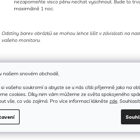
nezapomeňte visco pěnu nechat vyschnout. Bude to trv
maximálně 1 noc.
Odstíny barev obrázků se mohou lehce lišit v závislosti na nas
vašeho monitoru.
e v našem snovém obchodě,
si vašeho soukromí a abyste se u nás cítili příjemně jako na obl
áme cookies.
Díky nim vám můžeme ze světa spokojeného spá
ut vše, co vás zajímá. Pro v
íce informací klikněte
zde
. Souhlasí
tavení
Souh