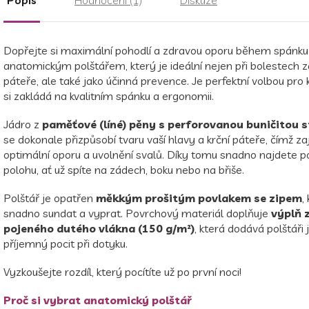
Dopřejte si maximální pohodlí a zdravou oporu během spánku
anatomickým polštářem, který je ideální nejen při bolestech z
páteře, ale také jako účinná prevence. Je perfektní volbou pro
si zakládá na kvalitním spánku a ergonomii.
Jádro z
paměťové (líné) pěny s perforovanou buničitou 
se dokonale přizpůsobí tvaru vaší hlavy a krční páteře, čímž zaj
optimální oporu a uvolnění svalů. Díky tomu snadno najdete 
polohu, ať už spíte na zádech, boku nebo na břiše.
Polštář je opatřen
měkkým prošitým povlakem se zipem
,
snadno sundat a vyprat. Povrchový materiál doplňuje
výplň 
pojeného dutého vlákna (150 g/m²)
, která dodává polštáři
příjemný pocit při dotyku.
Vyzkoušejte rozdíl, který pocítíte už po první noci!
Proč si vybrat anatomický polštář