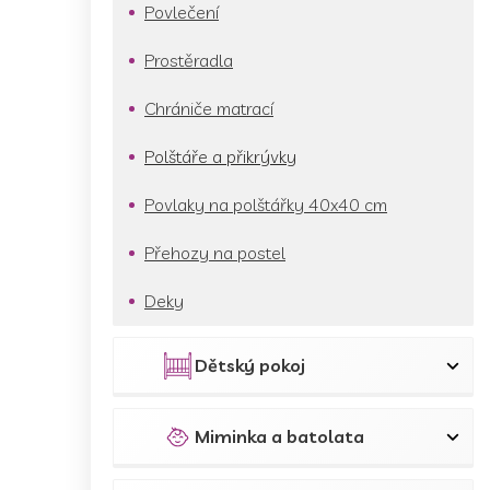
p
Povlečení
a
n
Prostěradla
e
l
Chrániče matrací
Polštáře a přikrývky
Povlaky na polštářky 40x40 cm
Přehozy na postel
Deky
Dětský pokoj
Miminka a batolata