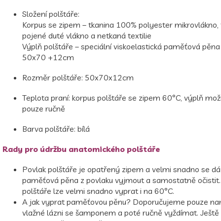
Složení polštáře:
Korpus se zipem – tkanina 100% polyester mikrovlákno,
pojené duté vlákno a netkaná textilie
Výplň polštáře – speciální viskoelastická paměťová pěna 
50x70 +12cm
Rozměr polštáře: 50x70x12cm
Teplota praní: korpus polštáře se zipem 60°C, výplň mož
pouze ručně
Barva polštáře: bílá
Rady pro údržbu anatomického polštáře
Povlak polštáře je opatřený zipem a velmi snadno se dá 
paměťová pěna z povlaku vyjmout a samostatně očistit.
polštáře lze velmi snadno vyprat i na 60°C.
A jak vyprat paměťovou pěnu? Doporučujeme pouze na
vlažné lázni se šamponem a poté ručně vyždímat. Ještě