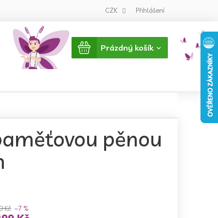
CZK
Přihlášení
Nákupní
Prázdný košík
košík
 paměťovou pěnou
m
9 Kč
–7 %