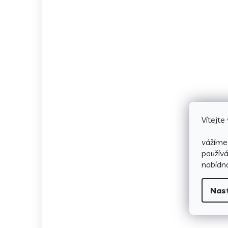
Vítejt
vážíme 
použív
nabídno
Nas