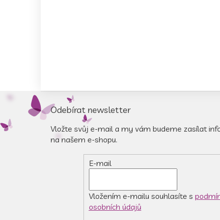
Z
á
Odebírat newsletter
p
a
Vložte svůj e-mail a my vám budeme zasílat in
t
na našem e-shopu.
í
E-mail
Vložením e-mailu souhlasíte s
podmín
osobních údajů