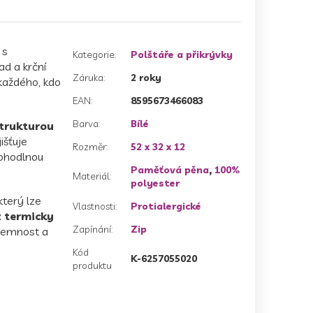
 s
Kategorie
:
Polštáře a přikrývky
ad a krční
Záruka
:
2 roky
 každého, kdo
EAN
:
8595673466083
Barva
:
Bílé
strukturou
išťuje
Rozměr
:
52 x 32 x 12
pohodlnou
Paměťová pěna
,
100%
Materiál
:
polyester
 který lze
Vlastnosti
:
Protialergické
z termicky
Zapínání
:
Zip
 jemnost a
Kód
K-6257055020
produktu