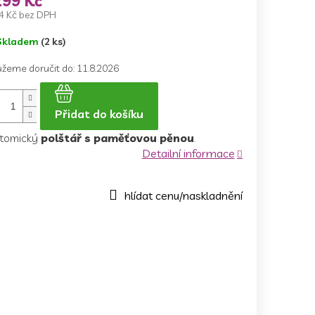
299 Kč
4 Kč bez DPH
ná
Skladem
(2 ks)
a:
žeme doručit do:
11.8.2026
Přidat do košíku
tomický
polštář s paměťovou pěnou
.
Detailní informace