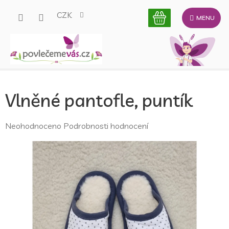
Přejít
CZK
na
obsah
Vlněné pantofle, puntík
Průměrné
Neohodnoceno
Podrobnosti hodnocení
hodnocení
produktu
je
0,0
z
5
hvězdiček.