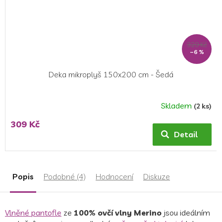
329 Kč
–6 %
Deka mikroplyš 150x200 cm - Šedá
Skladem
(2 ks)
Průměrné
hodnocení
309 Kč
produktu
Detail
je
5,0
z
5
Popis
Podobné (4)
Hodnocení
Diskuze
hvězdiček.
Vlněné pantofle
ze
100% ovčí vlny Merino
jsou ideálním