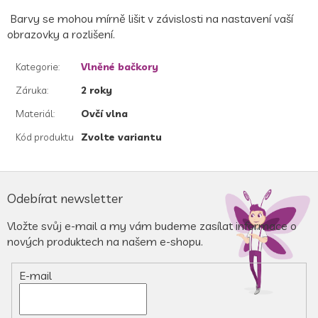
Barvy se mohou mírně lišit v závislosti na nastavení vaší
obrazovky a rozlišení.
Kategorie
:
Vlněné bačkory
Záruka
:
2 roky
Materiál
:
Ovčí vlna
Kód produktu
Zvolte variantu
Z
á
Odebírat newsletter
p
a
Vložte svůj e-mail a my vám budeme zasílat informace o
t
nových produktech na našem e-shopu.
í
E-mail