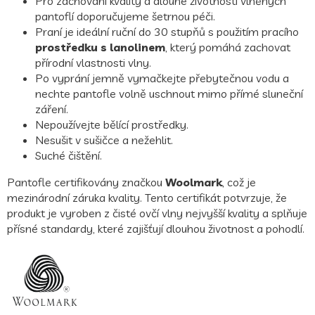
Pro zachování kvality a dlouhé životnosti vlněných
pantoflí doporučujeme šetrnou péči.
Praní je ideální ruční do 30 stupňů s použitím pracího
prostředku s lanolinem
, který pomáhá zachovat
přírodní vlastnosti vlny.
Po vyprání jemně vymačkejte přebytečnou vodu a
nechte pantofle volně uschnout mimo přímé sluneční
záření.
Nepoužívejte bělící prostředky.
Nesušit v sušičce a nežehlit.
Suché čištění.
Pantofle certifikovány značkou
Woolmark
, což je
mezinárodní záruka kvality. Tento certifikát potvrzuje, že
produkt je vyroben z čisté ovčí vlny nejvyšší kvality a splňuje
přísné standardy, které zajišťují dlouhou životnost a pohodlí.