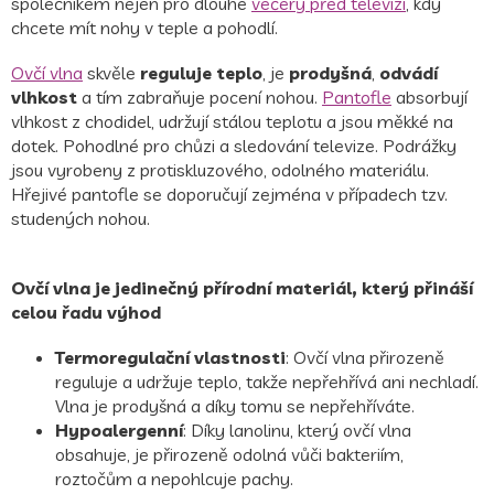
společníkem nejen pro dlouhé
večery před televizí
, kdy
chcete mít nohy v teple a pohodlí.
Ovčí vlna
skvěle
reguluje teplo
, je
prodyšná
,
odvádí
vlhkost
a tím zabraňuje pocení nohou.
Pantofle
absorbují
vlhkost z chodidel, udržují stálou teplotu a jsou měkké na
dotek. Pohodlné pro chůzi a sledování televize. Podrážky
jsou vyrobeny z protiskluzového, odolného materiálu.
Hřejivé pantofle se doporučují zejména v případech tzv.
studených nohou.
Ovčí vlna je jedinečný přírodní materiál, který přináší
celou řadu výhod
Termoregulační vlastnosti
: Ovčí vlna přirozeně
reguluje a udržuje teplo, takže nepřehřívá ani nechladí.
Vlna je prodyšná a díky tomu se nepřehříváte.
Hypoalergenní
: Díky lanolinu, který ovčí vlna
obsahuje, je přirozeně odolná vůči bakteriím,
roztočům a nepohlcuje pachy.