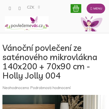
Přejít
CZK
na
obsah
Vánoční povlečení ze
saténového mikrovlákna
140x200 + 70x90 cm -
Holly Jolly 004
Průměrné
Neohodnoceno
Podrobnosti hodnocení
hodnocení
produktu
je
0,0