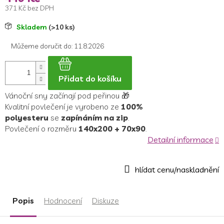
371 Kč bez DPH
Měrná
Skladem
(>10 ks)
cena:
Můžeme doručit do:
11.8.2026
Přidat do košíku
Vánoční sny začínají pod peřinou 🎁
Kvalitní povlečení je vyrobeno ze
100%
polyesteru
se
zapínáním na zip
.
Povlečení o rozměru
140x200 + 70x90
.
Detailní informace
Popis
Hodnocení
Diskuze