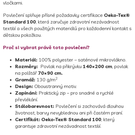
vločkami.
Povlečení splňuje přísné požadavky certifikace
Oeko-Tex®
Standard 100
, která zaručuje zdravotní nezávadnost
textilií a všech použitých materiálů pro každodenní kontakt s
dětskou pokožkou.
Proč si vybrat právě toto povlečení?
Materiál:
100% polyester – saténové mikrovlákno.
Rozměry:
Povlak na přikrývku
140×200 cm
, povlak
na polštář
70×90 cm.
2
Gramáž:
130 g/m
Design:
Oboustranný motiv.
Zapínání:
Praktický zip – pro snadné a rychlé
převlékání.
Stálobarevnost:
Povlečení si zachovává dlouhou
životnost, barvy nevyblednou ani při častém praní.
Certifikát:
Oeko-Tex® Standard 100
, který
garantuje zdravotní nezávadnost textilií.