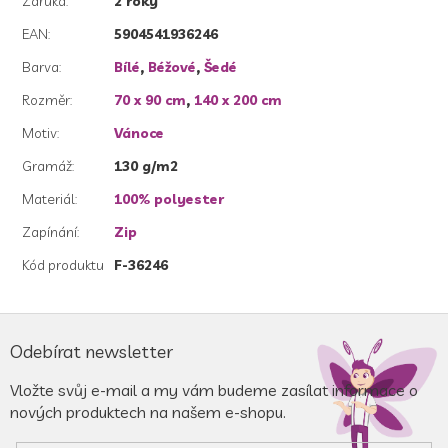
Záruka
:
2 roky
EAN
:
5904541936246
Barva
:
Bílé
,
Béžové
,
Šedé
Rozměr
:
70 x 90 cm
,
140 x 200 cm
Motiv
:
Vánoce
Gramáž
:
130 g/m2
Materiál
:
100% polyester
Zapínání
:
Zip
Kód produktu
F-36246
Z
á
Odebírat newsletter
p
a
Vložte svůj e-mail a my vám budeme zasílat informace o
t
nových produktech na našem e-shopu.
í