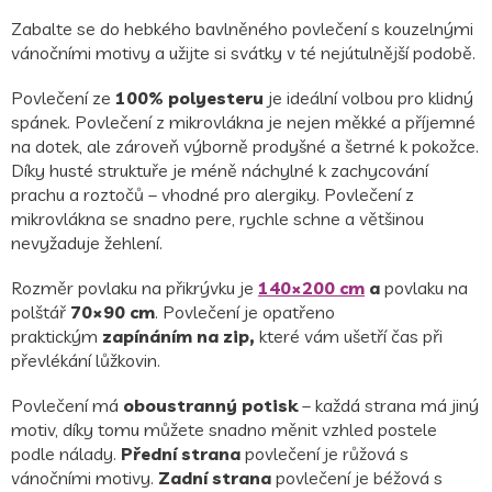
Zabalte se do hebkého bavlněného povlečení s kouzelnými
vánočními motivy a užijte si svátky v té nejútulnější podobě.
Povlečení ze
100% polyesteru
je ideální volbou pro klidný
spánek. Povlečení z mikrovlákna je nejen měkké a příjemné
na dotek, ale zároveň výborně prodyšné a šetrné k pokožce.
Díky husté struktuře je méně náchylné k zachycování
prachu a roztočů – vhodné pro alergiky. Povlečení z
mikrovlákna se snadno pere, rychle schne a většinou
nevyžaduje žehlení.
Rozměr povlaku na přikrývku je
140×200 cm
a
povlaku na
polštář
70×90 cm
. Povlečení je opatřeno
praktickým
zapínáním na zip,
které vám ušetří čas při
převlékání lůžkovin.
Povlečení má
oboustranný potisk
– každá strana má jiný
motiv, díky tomu můžete snadno měnit vzhled postele
podle nálady.
Přední strana
povlečení je růžová s
vánočními motivy.
Zadní strana
povlečení je béžová s