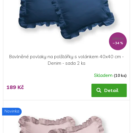
289 Kč
–34 %
Bavlněné povlaky na polštářky s volánkem 40x40 cm -
Denim - sada 2 ks
Skladem
(10 ks)
189 Kč
Detail
Novinka