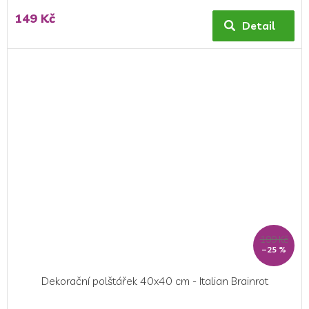
hodnocení
149 Kč
produktu
Detail
je
5,0
z
5
hvězdiček.
199 Kč
–25 %
Dekorační polštářek 40x40 cm - Italian Brainrot