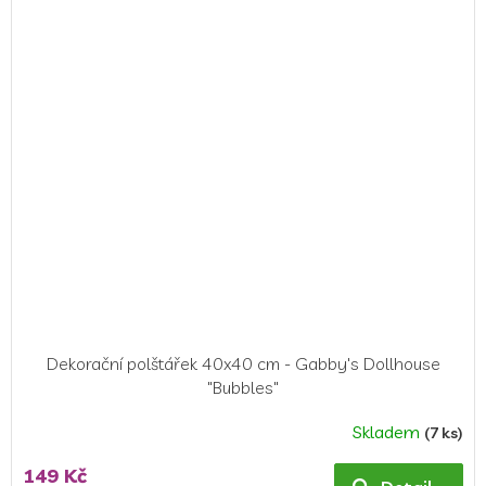
Dekorační polštářek 40x40 cm - Gabby's Dollhouse
"Bubbles"
Skladem
(7 ks)
Průměrné
hodnocení
149 Kč
produktu