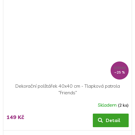
199 Kč
–25 %
Dekorační polštářek 40x40 cm - Tlapková patrola
"Friends"
Skladem
(2 ks)
Průměrné
hodnocení
149 Kč
produktu
Detail
je
5,0