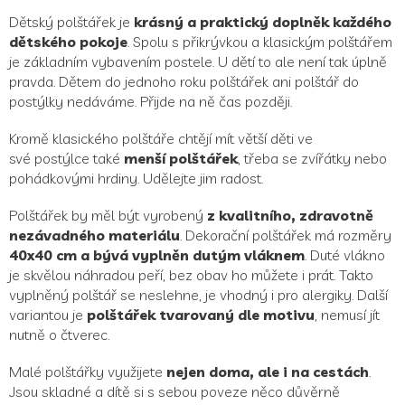
Dětský polštářek je
krásný a praktický doplněk každého
dětského pokoje
. Spolu s přikrývkou a klasickým polštářem
je základním vybavením postele. U dětí to ale není tak úplně
pravda. Dětem do jednoho roku polštářek ani polštář do
postýlky nedáváme. Přijde na ně čas později.
Kromě klasického polštáře chtějí mít větší děti ve
své postýlce také
menší polštářek
, třeba se zvířátky nebo
pohádkovými hrdiny. Udělejte jim radost.
Polštářek by měl být vyrobený
z kvalitního, zdravotně
nezávadného materiálu
. Dekorační polštářek má rozměry
40x40 cm a bývá vyplněn dutým vláknem
. Duté vlákno
je skvělou náhradou peří, bez obav ho můžete i prát. Takto
vyplněný polštář se neslehne, je vhodný i pro alergiky. Další
variantou je
polštářek tvarovaný dle motivu
, nemusí jít
nutně o čtverec.
Malé polštářky využijete
nejen doma, ale i na cestách
.
Jsou skladné a dítě si s sebou poveze něco důvěrně