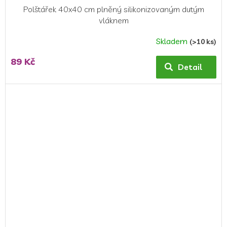
Polštářek 40x40 cm plněný silikonizovaným dutým
vláknem
Skladem
(>10 ks)
89 Kč
Detail