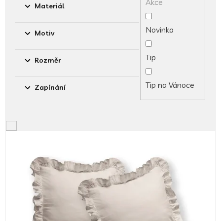
Akce
ů
Materiál
Novinka
Motiv
Tip
Rozměr
Tip na Vánoce
Zapínání
V
ý
p
i
s
p
r
o