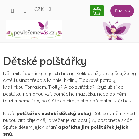
Přejít
CZK
na
obsah
Dětské polštářky
Děti milují pohádky a jejich hrdiny. Kolikrát už jste slyšeli, že by
chtěli usínat třeba s Minnie, hrdiny Tlapkové patroly,
Mašinkou Tomášem, Trolly? A co zvířátka? Když už si do
postýlky nemohou vzít domácího mazlíčka, nebo po něm
touží a nemají ho, polštářek s ním je alespoň malou útěchou.
Navíc
polštářek ozdobí dětský pokoj
. Děti se v něm hned
budou cítit příjemněji a večer je do postýlky dostanete snáz.
Splňte dětem jejich přání a
pořiďte jim polštářek jejich
snů
.