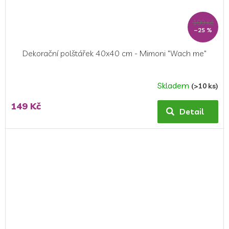
199 Kč
–25 %
Dekorační polštářek 40x40 cm - Mimoni "Wach me"
Skladem
(>10 ks)
149 Kč
Detail