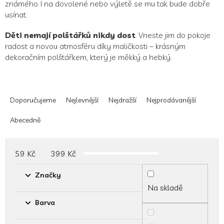
známého. I na dovolené nebo výletě se mu tak bude dobře
usínat.
Děti nemají polštářků nikdy dost
. Vneste jim do pokoje
radost a novou atmosféru díky maličkosti – krásným
dekoračním polštářkem, který je měkký a hebký.
Ř
a
Doporučujeme
Nejlevnější
Nejdražší
Nejprodávanější
z
e
Abecedně
n
í
p
59
Kč
399
Kč
r
o
Značky
d
Na skladě
u
Barva
k
t