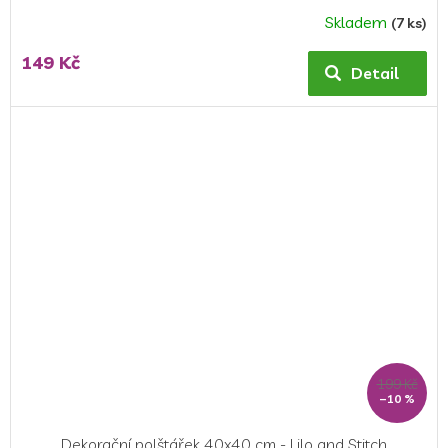
Skladem
(7 ks)
149 Kč
Detail
199 Kč
–10 %
Dekorační polštářek 40x40 cm - Lilo and Stitch