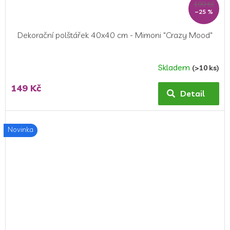
199 Kč
–25 %
Dekorační polštářek 40x40 cm - Mimoni "Crazy Mood"
Skladem
(>10 ks)
149 Kč
Detail
Novinka