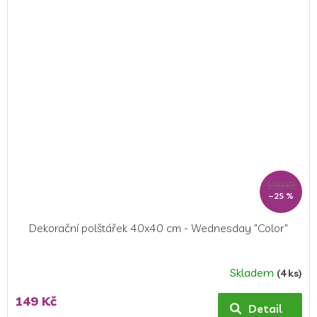
z
5
hvězdiček.
199 Kč
–25 %
Dekorační polštářek 40x40 cm - Wednesday "Color"
Skladem
(4 ks)
149 Kč
Detail