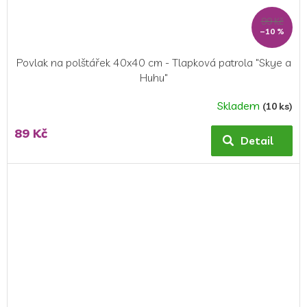
99 Kč
–10 %
Povlak na polštářek 40x40 cm - Tlapková patrola "Skye a
Huhu"
Skladem
(10 ks)
89 Kč
Detail