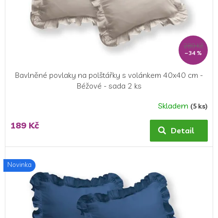
d
u
k
t
ů
289 Kč
–34 %
Bavlněné povlaky na polštářky s volánkem 40x40 cm -
Béžové - sada 2 ks
Skladem
(5 ks)
189 Kč
Detail
Novinka