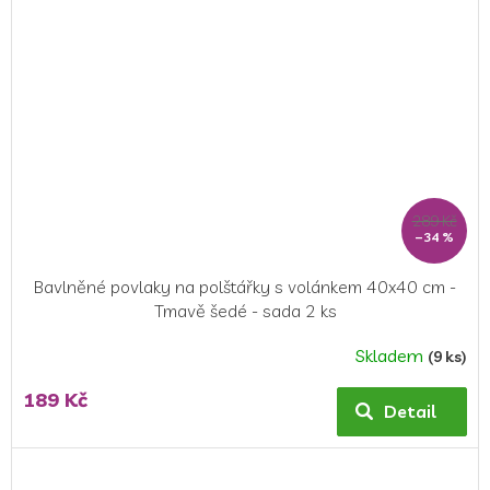
289 Kč
–34 %
Bavlněné povlaky na polštářky s volánkem 40x40 cm -
Tmavě šedé - sada 2 ks
Skladem
(9 ks)
189 Kč
Detail