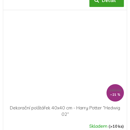
Detail
je
5,0
z
5
hvězdiček.
189 Kč
–21 %
Dekorační polštářek 40x40 cm - Harry Potter "Hedwig
02"
Skladem
(>10 ks)
Průměrné