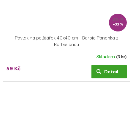
89 Kč
–33 %
Povlak na polštářek 40x40 cm - Barbie Panenka z
Barbielandu
Skladem
(3 ks)
59 Kč
Detail