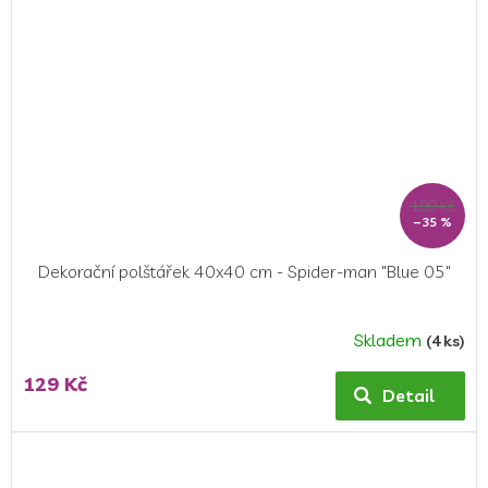
199 Kč
–35 %
Dekorační polštářek 40x40 cm - Spider-man "Blue 05"
Skladem
(4 ks)
129 Kč
Detail