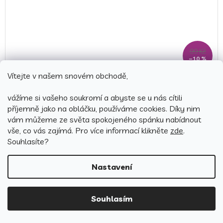
99 Kč
–10 %
Vítejte v našem snovém obchodě,
Povlak na polštářek 40x40 cm - Brawl Stars Legendy
vážíme si vašeho soukromí a abyste se u nás cítili
příjemně jako na obláčku, používáme cookies.
Díky nim
Skladem
(3 ks)
vám můžeme ze světa spokojeného spánku nabídnout
vše, co vás zajímá. Pro v
íce informací klikněte
zde
.
89 Kč
Detail
Souhlasíte?
Nastavení
Souhlasím