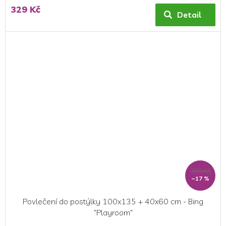
329 Kč
Detail
399 Kč
–17 %
Povlečení do postýlky 100x135 + 40x60 cm - Bing
"Playroom"