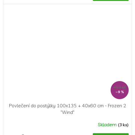
419 Kč
–9 %
Povlečení do postýlky 100x135 + 40x60 cm - Frozen 2
"Wind"
Skladem
(3 ks)