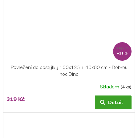
359 Kč
–11 %
Povlečení do postýlky 100x135 + 40x60 cm - Dobrou
noc Dino
Skladem
(4 ks)
319 Kč
Detail