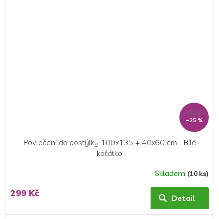
399 Kč
–25 %
Povlečení do postýlky 100x135 + 40x60 cm - Bílé
koťátko
Skladem
(10 ks)
299 Kč
Detail