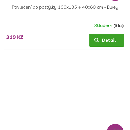
Povlečení do postýlky 100x135 + 40x60 cm - Bluey
Skladem
(5 ks)
Průměrné
hodnocení
319 Kč
produktu
Detail
je
5,0
z
5
hvězdiček.
399 Kč