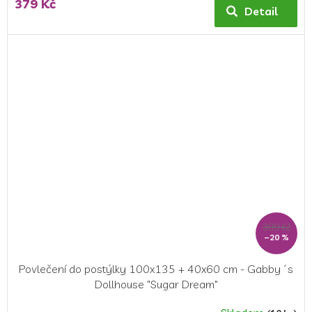
379 Kč
Detail
399 Kč
–20 %
Povlečení do postýlky 100x135 + 40x60 cm - Gabby´s
Dollhouse "Sugar Dream"