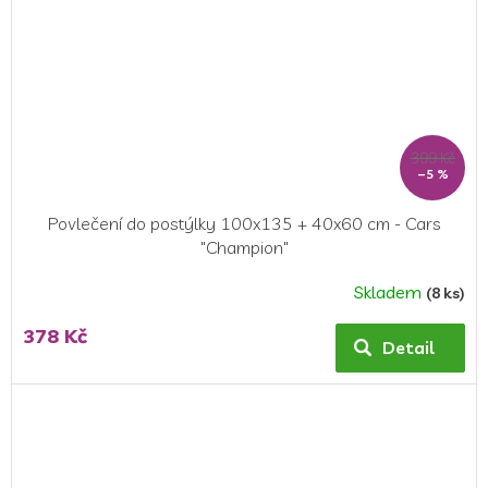
399 Kč
–5 %
Povlečení do postýlky 100x135 + 40x60 cm - Cars
"Champion"
Skladem
(8 ks)
378 Kč
Detail