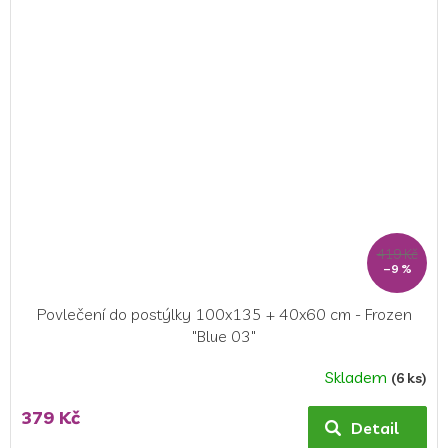
z
5
hvězdiček.
419 Kč
–9 %
Povlečení do postýlky 100x135 + 40x60 cm - Frozen
"Blue 03"
Skladem
(6 ks)
379 Kč
Detail