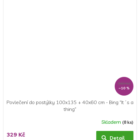
369 Kč
–10 %
Povlečení do postýlky 100x135 + 40x60 cm - Bing "It´s a
thing"
Skladem
(8 ks)
329 Kč
Detail