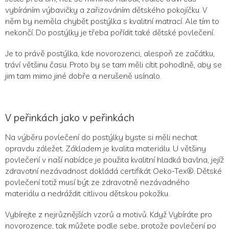
vybíráním výbavičky a zařizováním dětského pokojíčku. V
něm by neměla chybět postýlka s kvalitní matrací. Ale tím to
nekončí. Do postýlky je třeba pořídit také dětské povlečení.
Je to právě postýlka, kde novorozenci, alespoň ze začátku,
tráví většinu času. Proto by se tam měli cítit pohodlně, aby se
jim tam mimo jiné dobře a nerušeně usínalo.
V peřinkách jako v peřinkách
Na výběru povlečení do postýlky byste si měli nechat
opravdu záležet. Základem je kvalita materiálu. U většiny
povlečení v naší nabídce je použita kvalitní hladká bavlna, jejíž
zdravotní nezávadnost dokládá certifikát Oeko-Tex®. Dětské
povlečení totiž musí být ze zdravotně nezávadného
materiálu a nedráždit citlivou dětskou pokožku.
Vybírejte z nejrůznějších vzorů a motivů. Když Vybíráte pro
novorozence, tak můžete podle sebe, protože povlečení po