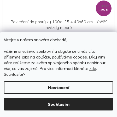
399 Kč
–25 %
Povlečení do postýlky 100x135 + 40x60 cm - Kočičí
hvězdy modré
Skladem
(10 ks)
Vítejte v našem snovém obchodě,
299 Kč
vážíme si vašeho soukromí a abyste se u nás cítili
Detail
příjemně jako na obláčku, používáme cookies.
Díky nim
vám můžeme ze světa spokojeného spánku nabídnout
vše, co vás zajímá. Pro v
íce informací klikněte
zde
.
Souhlasíte?
Nastavení
Souhlasím