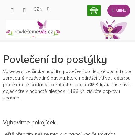
Přejít
CZK
na
obsah
Povlečení do postýlky
Vyberte si ze široké nabídky povlečení do dětské postýlky ze
zdravotně nezávadné bavlny, která nedráždí citlivou dětskou
pokožku, což dokládá i certifikát Oeko-Tex®. Když u nás navíc
objednáte v hodnotě alespoň 1499 Kč, získáte dopravu
zdarma.
Vybavíme pokojíček
Ještě před tím, než se miminko narodí, rodiče tráví čas