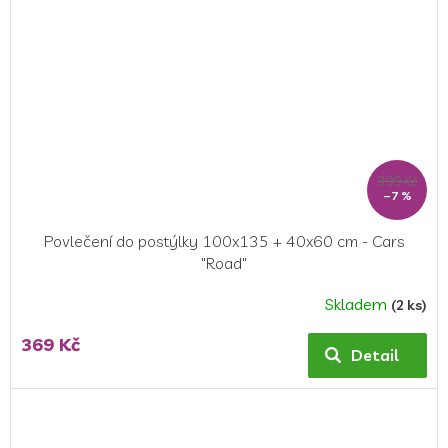
399 Kč
–7 %
Povlečení do postýlky 100x135 + 40x60 cm - Cars
"Road"
Skladem
(2 ks)
Průměrné
hodnocení
369 Kč
produktu
Detail
je
5,0
z
5