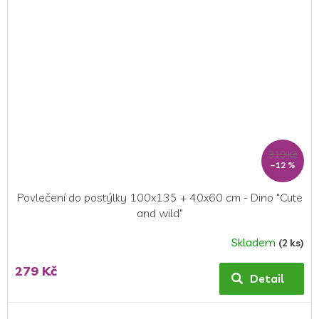
hvězdiček.
319 Kč
–12 %
Povlečení do postýlky 100x135 + 40x60 cm - Dino "Cute
and wild"
Skladem
(2 ks)
Průměrné
hodnocení
279 Kč
produktu
Detail
je
5,0