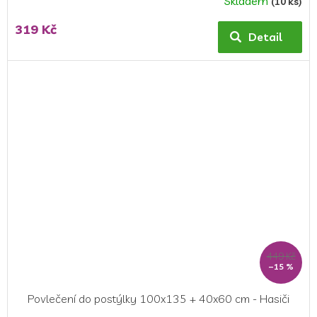
Skladem
(10 ks)
319 Kč
Detail
449 Kč
–15 %
Povlečení do postýlky 100x135 + 40x60 cm - Hasiči