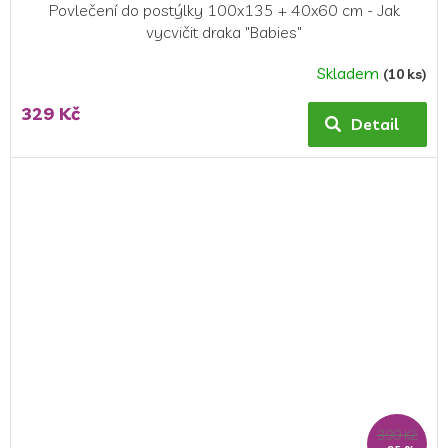
Povlečení do postýlky 100x135 + 40x60 cm - Jak
vycvičit draka "Babies"
Skladem
(10 ks)
Průměrné
hodnocení
329 Kč
produktu
Detail
je
5,0
z
5
hvězdiček.
399 Kč