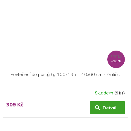
369 Kč
–16 %
Povlečení do postýlky 100x135 + 40x60 cm - Králíčci
Skladem
(9 ks)
309 Kč
Detail