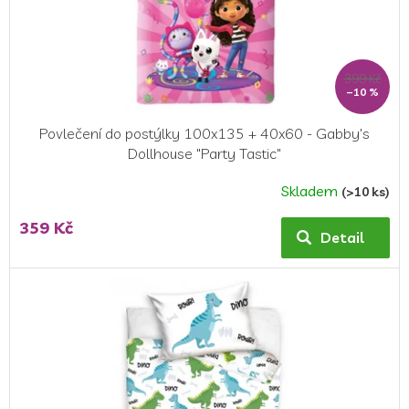
399 Kč
–10 %
Povlečení do postýlky 100x135 + 40x60 - Gabby's
Dollhouse "Party Tastic"
Skladem
(>10 ks)
359 Kč
Detail