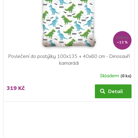
369 Kč
–13 %
Povlečení do postýlky 100x135 + 40x60 cm - Dinosauří
kamarádi
Skladem
(6 ks)
Průměrné
hodnocení
319 Kč
produktu
Detail
je
5,0
z
5
hvězdiček.