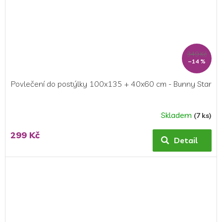
349 Kč
–14 %
Povlečení do postýlky 100x135 + 40x60 cm - Bunny Star
Skladem
(7 ks)
Průměrné
hodnocení
299 Kč
produktu
Detail
je
5,0
z
5
hvězdiček.