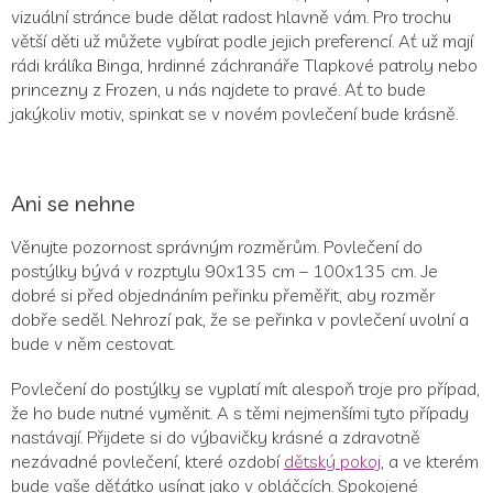
vizuální stránce bude dělat radost hlavně vám. Pro trochu
větší děti už můžete vybírat podle jejich preferencí. Ať už mají
rádi králíka Binga, hrdinné záchranáře Tlapkové patroly nebo
princezny z Frozen, u nás najdete to pravé. Ať to bude
jakýkoliv motiv, spinkat se v novém povlečení bude krásně.
Ani se nehne
Věnujte pozornost správným rozměrům. Povlečení do
postýlky bývá v rozptylu 90x135 cm – 100x135 cm. Je
dobré si před objednáním peřinku přeměřit, aby rozměr
dobře seděl. Nehrozí pak, že se peřinka v povlečení uvolní a
bude v něm cestovat.
Povlečení do postýlky se vyplatí mít alespoň troje pro případ,
že ho bude nutné vyměnit. A s těmi nejmenšími tyto případy
nastávají. Přijdete si do výbavičky krásné a zdravotně
nezávadné povlečení, které ozdobí
dětský pokoj
, a ve kterém
bude vaše děťátko usínat jako v obláčcích. Spokojené