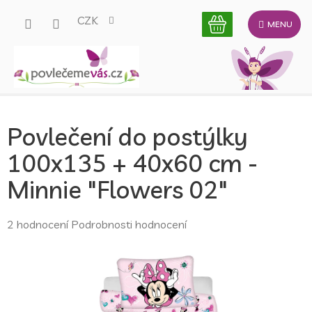
Přejít
CZK
na
obsah
Povlečení do postýlky
100x135 + 40x60 cm -
Minnie "Flowers 02"
Průměrné
2 hodnocení
Podrobnosti hodnocení
hodnocení
produktu
je
5,0
z