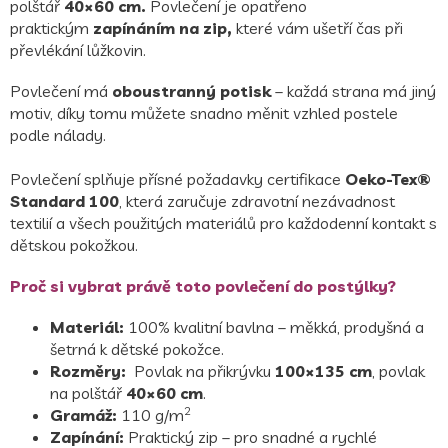
polštář
40×60 cm.
Povlečení je opatřeno
praktickým
zapínáním na zip,
které vám ušetří čas při
převlékání lůžkovin.
Povlečení má
oboustranný potisk
– každá strana má jiný
motiv, díky tomu můžete snadno měnit vzhled postele
podle nálady.
Povlečení splňuje přísné požadavky certifikace
Oeko-Tex®
Standard 100
, která zaručuje zdravotní nezávadnost
textilií a všech použitých materiálů pro každodenní kontakt s
dětskou pokožkou.
Proč si vybrat právě toto povlečení do postýlky?
Materiál:
100% kvalitní bavlna – měkká, prodyšná a
šetrná k dětské pokožce.
Rozměry:
Povlak na přikrývku
100×135 cm
, povlak
na polštář
40×60 cm
.
2
Gramáž:
110 g/m
Zapínání:
Praktický zip – pro snadné a rychlé