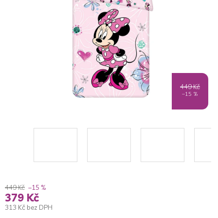
5
hvězdiček.
449 Kč
–15 %
449 Kč
–15 %
379 Kč
313 Kč bez DPH