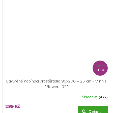
z
5
hvězdiček.
349 Kč
–14 %
Bavlněné napínací prostěradlo 90x200 + 25 cm - Minnie
"Flowers 02"
Skladem
(4 ks)
Průměrné
hodnocení
299 Kč
produktu
Detail