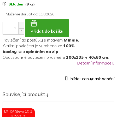
Měrná
Skladem
(9 ks)
cena:
Můžeme doručit do:
11.8.2026
Přidat do košíku
Povlečení do postýlky s motivem
Minnie.
Kvalitní povlečení je vyrobeno ze
100%
bavlny
se
zapínáním na zip
.
Oboustranné povlečení o rozměru
100x135 + 40x60 cm
.
Detailní informace
Související produkty
EXTRA Sleva 10 %
s kódem: