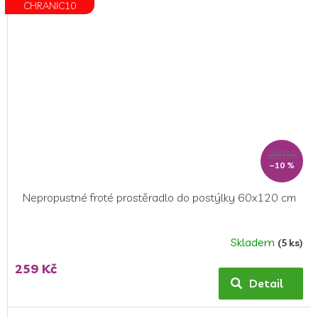
CHRANIC10
289 Kč
–10 %
Nepropustné froté prostěradlo do postýlky 60x120 cm
Skladem
(5 ks)
Průměrné
hodnocení
259 Kč
produktu
Detail
je
5,0