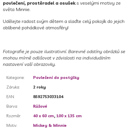
povlečení, prostěradel a osušek
s veselými motivy ze
světa Minnie.
Udělejte radost svým dětem a slaďte celý pokojík do jejich
oblíbené pohádkové atmosféry!
Fotografie je pouze ilustrativní. Barevné odstíny obrázků se
mohou mírně odlišovat v závislosti na individuálním
nastavení vaší obrazovky.
Kategorie
:
Povlečení do postýlky
Záruka
:
2 roky
EAN
:
8592753033104
Barva
:
Růžové
Rozměr
:
40 x 60 cm
,
100 x 135 cm
Motiv
:
Mickey & Minnie