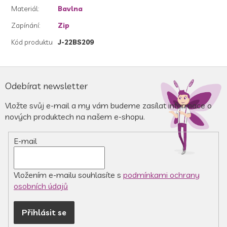
Materiál
:
Bavlna
Zapínání
:
Zip
Kód produktu
J-22BS209
Z
á
Odebírat newsletter
p
a
Vložte svůj e-mail a my vám budeme zasílat informace o
t
nových produktech na našem e-shopu.
í
E-mail
Vložením e-mailu souhlasíte s
podmínkami ochrany
osobních údajů
Přihlásit se