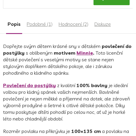
je
5,0
z
5
Popis
Podobné (1)
Hodnocení (2)
Diskuze
hvězdiček.
Dopřejte svým dětem krásné sny v dětském
povlečení do
postýlky
s oblíbeným
motivem
Minnie
.
Toto licenční
dětské povlečení s veselými motivy se stane nejen
stylovým doplňkem dětského pokoje, ale i zárukou
pohodlného a klidného spánku.
Povlečení do postýlky
z kvalitní
100% bavlny
je ideální
volbou pro klidný spánek vašich nejmenších. Bavlněné
povlečení je nejen měkké a příjemné na dotek, ale zároveň
výborně prodyšné a šetrné k citlivé dětské pokožce. Díky
tomu poskytuje dítěti pohodlí po celou noc, ať už je horké
léto nebo chladnější období.
Rozměr povlaku na přikrývku je
100×135 cm
a povlaku na