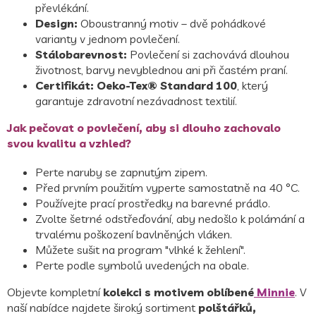
převlékání.
Design:
Oboustranný motiv
– dvě pohádkové
varianty v jednom povlečení.
Stálobarevnost:
Povlečení si zachovává dlouhou
životnost, barvy nevyblednou ani při častém praní.
Certifikát:
Oeko-Tex® Standard 100
, který
garantuje zdravotní nezávadnost textilií.
Jak pečovat o povlečení, aby si dlouho zachovalo
svou kvalitu a vzhled?
Perte naruby se zapnutým zipem.
Před prvním použitím vyperte samostatně na 40 °C.
Používejte prací prostředky na barevné prádlo.
Zvolte šetrné odstřeďování, aby nedošlo k polámání a
trvalému poškození bavlněných vláken.
Můžete sušit na program "vlhké k žehlení".
Perte podle symbolů uvedených na obale.
Objevte kompletní
kolekci s motivem oblíbené
Minnie
. V
naší nabídce najdete široký sortiment
polštářků,