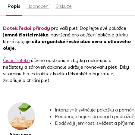
Popis
Hodnocení
Diskuze
Dotek řecké přírody
pro vaši pleť. Dopřejte své pokožce
jemné čisticí mléko
, navržené pro odlíčení obličeje a krku,
které spojuje
sílu organické řecké aloe vera a olivového
oleje.
Čistící mléko
ú
činně odstraňuje zbytky make-upu a
nečistoty a zároveň dokonale udržuje rovnováhu pleti. Díky
vitamínu E a extraktu z kozlíku lékařského hydratuje,
zklidňuje a chrání pleť.
Intenzivně zvlhčuje pokožku a pomáhá u
Podporuje hojení drobných podráždění
Dodává jí jemnost, svěžest a příjemn
Aloe vera