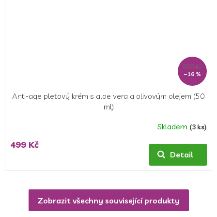
599 Kč
–16 %
Anti-age pleťový krém s aloe vera a olivovým olejem (50
ml)
Skladem
(3 ks)
499 Kč
Detail
Zobrazit všechny související produkty