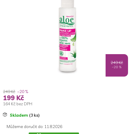
249 Kč
–20 %
249 Kč
–20 %
199 Kč
164 Kč bez DPH
Měrná
Skladem
(3 ks)
cena:
Můžeme doručit do:
11.8.2026