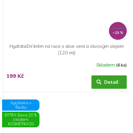
259 Kč
–23 %
Hydratační krém na ruce s aloe vera a olivovým olejem
(120 ml)
Skladem
(6 ks)
199 Kč
Detail
Vyrobeno v
Řecku
EXTRA Sleva 20 %
s kódem:
KOSMETIKA20