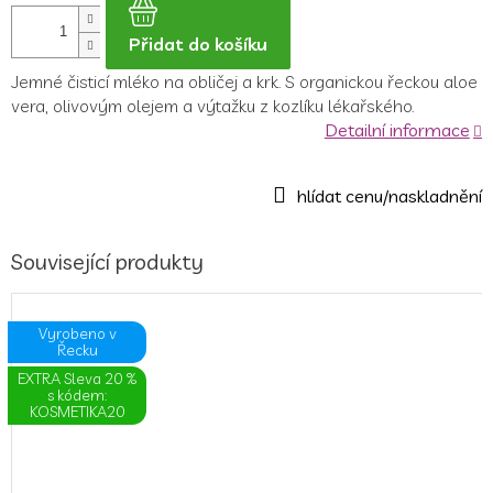
Přidat do košíku
Jemné čisticí mléko na obličej a krk. S organickou řeckou aloe
vera, olivovým olejem a výtažku z kozlíku lékařského.
Detailní informace
Související produkty
Vyrobeno v
Řecku
EXTRA Sleva 20 %
s kódem:
KOSMETIKA20