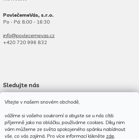
PovlečemeVás, s.r.o.
Po - Pá: 8:00 - 16:30
info@povlecemevas.cz
+420 720 996 832
Sledujte nás
Novinky na facebooku
Vítejte v našem snovém obchodě,
Novinky na instagramu
vážíme si vašeho soukromí a abyste se u nás cítili
příjemně jako na obláčku, používáme cookies.
Díky nim
vám můžeme ze světa spokojeného spánku nabídnout
vše, co vás zajímá. Pro v
íce informací klikněte
zde
.