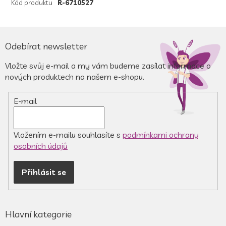
Kód produktu
R-6710527
Z
á
Odebírat newsletter
p
a
Vložte svůj e-mail a my vám budeme zasílat informace o
t
nových produktech na našem e-shopu.
í
E-mail
Vložením e-mailu souhlasíte s
podmínkami ochrany
osobních údajů
Přihlásit se
Hlavní kategorie