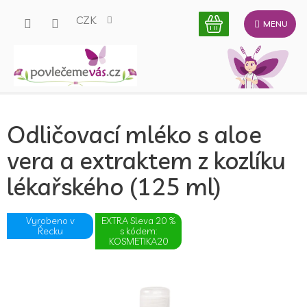
Přejít
CZK
na
obsah
Odličovací mléko s aloe
vera a extraktem z kozlíku
lékařského (125 ml)
Vyrobeno v
EXTRA Sleva 20 %
Řecku
s kódem:
KOSMETIKA20