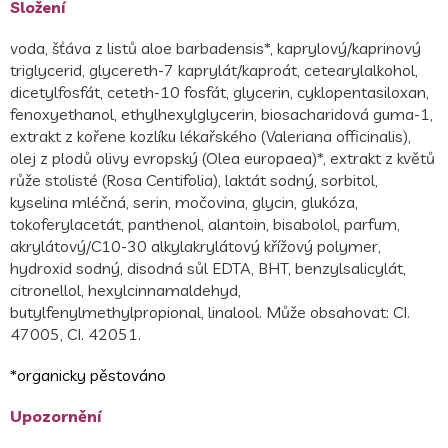
Složení
voda, šťáva z listů aloe barbadensis*, kaprylový/kaprinový
triglycerid, glycereth-7 kaprylát/kaproát, cetearylalkohol,
dicetylfosfát, ceteth-10 fosfát, glycerin, cyklopentasiloxan,
fenoxyethanol, ethylhexylglycerin, biosacharidová guma-1,
extrakt z kořene kozlíku lékařského (Valeriana officinalis),
olej z plodů olivy evropský (Olea europaea)*, extrakt z květů
růže stolisté (Rosa Centifolia), laktát sodný, sorbitol,
kyselina mléčná, serin, močovina, glycin, glukóza,
tokoferylacetát, panthenol, alantoin, bisabolol, parfum,
akrylátový/C10-30 alkylakrylátový křížový polymer,
hydroxid sodný, disodná sůl EDTA, BHT, benzylsalicylát,
citronellol, hexylcinnamaldehyd,
butylfenylmethylpropional, linalool. Může obsahovat: CI.
47005, CI. 42051.
*organicky pěstováno
Upozornění