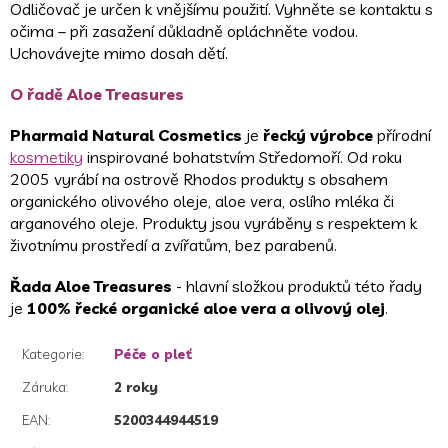
Odličovač je určen k vnějšímu použití. Vyhněte se kontaktu s
očima – při zasažení důkladně opláchněte vodou.
Uchovávejte mimo dosah dětí.
O řadě Aloe Treasures
Pharmaid Natural Cosmetics
je
řecký výrobce
přírodní
kosmetiky
inspirované bohatstvím Středomoří. Od roku
2005 vyrábí na ostrově Rhodos produkty s obsahem
organického olivového oleje, aloe vera, oslího mléka či
arganového oleje. Produkty jsou vyráběny s respektem k
životnímu prostředí a zvířatům, bez parabenů.
Řada Aloe Treasures
- hlavní složkou produktů této řady
je
100% řecké organické aloe vera a olivový olej
.
Kategorie
:
Péče o pleť
Záruka
:
2 roky
EAN
:
5200344944519