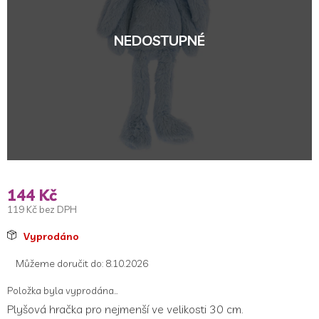
5
hvězdiček.
NEDOSTUPNÉ
144 Kč
119 Kč bez DPH
Měrná
Vyprodáno
cena:
Můžeme doručit do:
8.10.2026
Položka byla vyprodána…
Plyšová hračka pro nejmenší ve velikosti 30 cm.