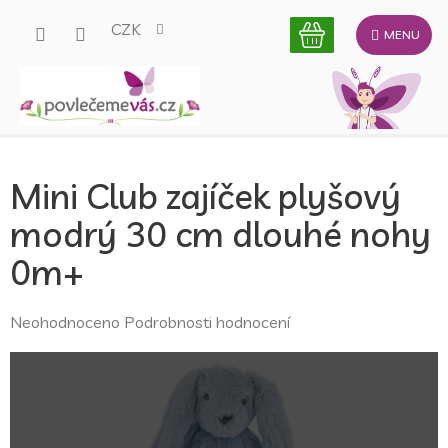
Přejít
CZK
na
obsah
Mini Club zajíček plyšový
modrý 30 cm dlouhé nohy
0m+
Průměrné
Neohodnoceno
Podrobnosti hodnocení
hodnocení
produktu
je
0,0
z