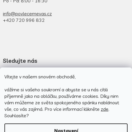
Po - Pá: 8:00 - 16:30
info@povlecemevas.cz
+420 720 996 832
Sledujte nás
Novinky na facebooku
Vítejte v našem snovém obchodě,
Novinky na instagramu
vážíme si vašeho soukromí a abyste se u nás cítili
příjemně jako na obláčku, používáme cookies.
Díky nim
vám můžeme ze světa spokojeného spánku nabídnout
vše, co vás zajímá. Pro v
íce informací klikněte
zde
.
Souhlasíte?
Nastavení