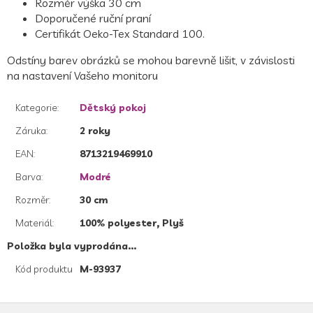
Rozměr výška 30 cm
Doporučené ruční praní
Certifikát Oeko-Tex Standard 100.
Odstíny barev obrázků se mohou barevně lišit, v závislosti
na nastavení Vašeho monitoru
Kategorie
:
Dětský pokoj
Záruka
:
2 roky
EAN
:
8713219469910
Barva
:
Modré
Rozměr
:
30 cm
Materiál
:
100% polyester, Plyš
Položka byla vyprodána…
Kód produktu
M-93937
Z