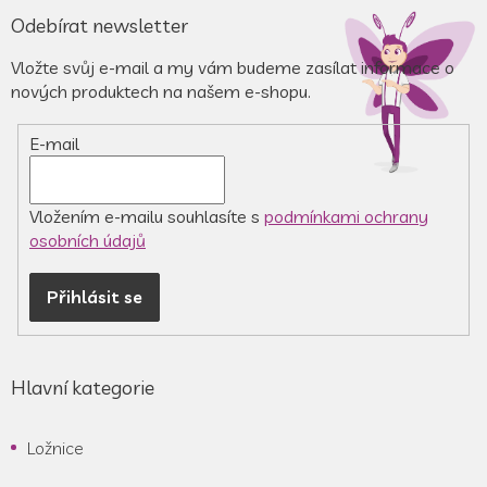
á
Odebírat newsletter
p
a
Vložte svůj e-mail a my vám budeme zasílat informace o
t
nových produktech na našem e-shopu.
í
E-mail
Vložením e-mailu souhlasíte s
podmínkami ochrany
osobních údajů
Přihlásit se
Hlavní kategorie
Ložnice