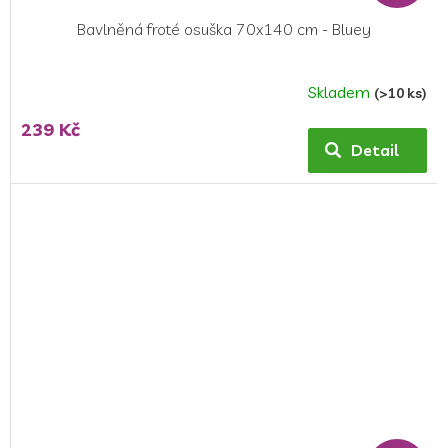
Bavlněná froté osuška 70x140 cm - Bluey
Skladem
(>10 ks)
Průměrné
hodnocení
239 Kč
produktu
Detail
je
5,0
z
5
hvězdiček.