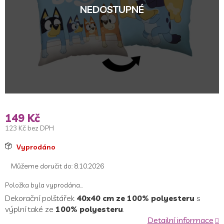
NEDOSTUPNÉ
149 Kč
123 Kč bez DPH
Měrná
Vyprodáno
cena:
Můžeme doručit do:
8.10.2026
Položka byla vyprodána…
Dekorační polštářek
40x40 cm ze 100% polyesteru
s
výplní také ze
100% polyesteru
.
Detailní informace