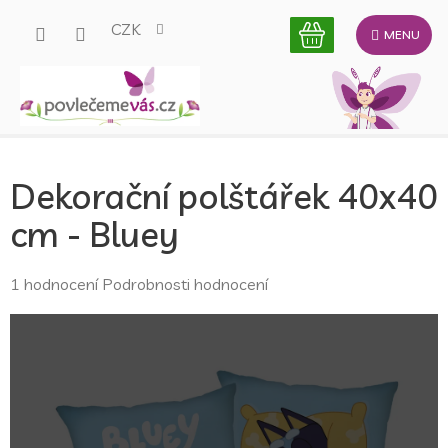
Přejít
CZK
na
obsah
Dekorační polštářek 40x40
cm - Bluey
Průměrné
1 hodnocení
Podrobnosti hodnocení
hodnocení
produktu
je
5,0
z
5
hvězdiček.