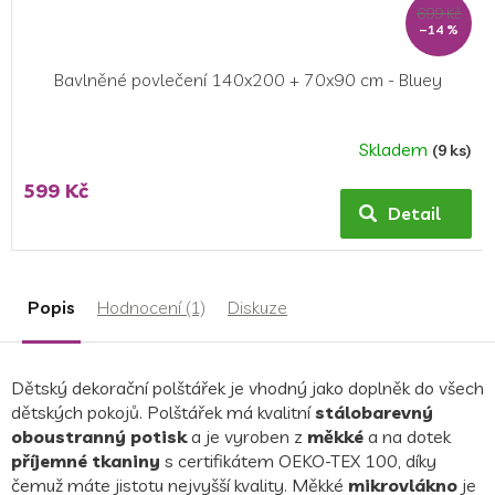
699 Kč
–14 %
Bavlněné povlečení 140x200 + 70x90 cm - Bluey
Skladem
(9 ks)
Průměrné
hodnocení
599 Kč
produktu
Detail
je
5,0
z
5
Popis
Hodnocení (1)
Diskuze
hvězdiček.
Dětský dekorační polštářek je vhodný jako doplněk do všech
dětských pokojů. Polštářek má kvalitní
stálobarevný
oboustranný potisk
a je vyroben z
měkké
a na dotek
příjemné tkaniny
s certifikátem OEKO-TEX 100, díky
čemuž máte jistotu nejvyšší kvality. Měkké
mikrovlákno
je