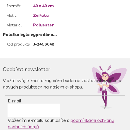
Rozměr
:
40 x 40 cm
Motiv
:
Zvířata
Materiál
:
Polyester
Položka byla vyprodána…
Kód produktu
J-24CS048
Z
á
Odebírat newsletter
p
a
Vložte svůj e-mail a my vám budeme zasílat informace o
t
nových produktech na našem e-shopu.
í
E-mail
Vložením e-mailu souhlasíte s
podmínkami ochrany
osobních údajů