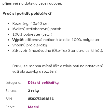
příjemné na dotek a velmi odolné.
Proč si pořídit polštářek?
Rozměry: 40x40 cm
Kvalitní, stálobarevný potisk
100% polyester (velur)
Výplň:
silikonová netkaná textilie 100% polyester
Vhodný pro alergiky
Zdravotně nezávadné (Öko-Tex Standard certifikát).
Barvy se mohou mírně lišit v závislosti na nastavení
vaší obrazovky a rozlišení.
Kategorie
:
Dětské polštářky
Záruka
:
2 roky
EAN
:
8592753038536
Barva
:
Modré