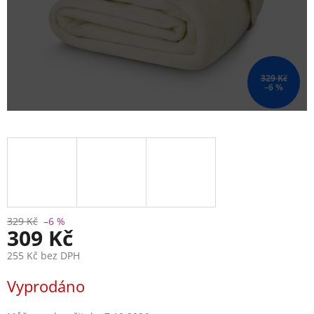
329 Kč
–6 %
329 Kč
–6 %
309 Kč
255 Kč bez DPH
Měrná
Vyprodáno
cena: