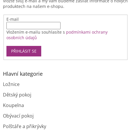
Vložte svůj e-mail a my vám budeme zasílat informace o nových
í
produktech na našem e-shopu.
E-mail
Vložením e-mailu souhlasíte s
podmínkami ochrany
osobních údajů
PŘIHLÁSIT SE
Hlavní kategorie
Ložnice
Dětský pokoj
Koupelna
Obývací pokoj
Polštáře a přikrývky