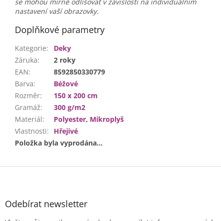
se mohou mírně odlišovat v závislosti na individuálním
nastavení vaší obrazovky.
Doplňkové parametry
Kategorie
:
Deky
Záruka
:
2 roky
EAN
:
8592850330779
Barva
:
Béžové
Rozměr
:
150 x 200 cm
Gramáž
:
300 g/m2
Materiál
:
Polyester
,
Mikroplyš
Vlastnosti
:
Hřejivé
Položka byla vyprodána…
Z
á
p
a
Odebírat newsletter
t