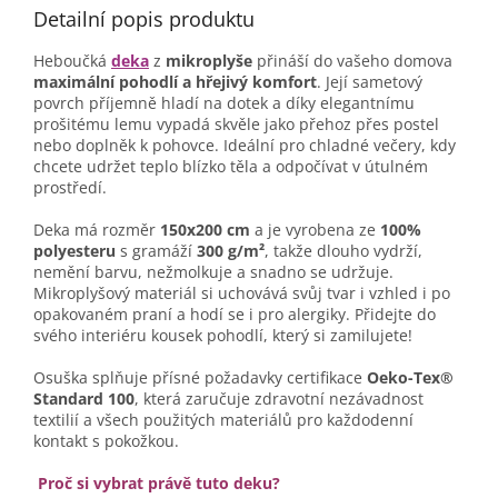
Detailní popis produktu
Heboučká
deka
z
mikroplyše
přináší do vašeho domova
maximální pohodlí a hřejivý komfort
. Její sametový
povrch příjemně hladí na dotek a díky elegantnímu
prošitému lemu vypadá skvěle jako přehoz přes postel
nebo doplněk k pohovce. Ideální pro chladné večery, kdy
chcete udržet teplo blízko těla a odpočívat v útulném
prostředí.
Deka má rozměr
150x200 cm
a je vyrobena ze
100%
polyesteru
s gramáží
300 g/m²
, takže dlouho vydrží,
nemění barvu, nežmolkuje a snadno se udržuje.
Mikroplyšový materiál si uchovává svůj tvar i vzhled i po
opakovaném praní a hodí se i pro alergiky. Přidejte do
svého interiéru kousek pohodlí, který si zamilujete!
Osuška splňuje přísné požadavky certifikace
Oeko-Tex®
Standard 100
, která zaručuje zdravotní nezávadnost
textilií a všech použitých materiálů pro každodenní
kontakt s pokožkou.
Proč si vybrat právě tuto deku?