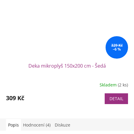
329 Kč
–6 %
Deka mikroplyš 150x200 cm - Šedá
Skladem
(2 ks)
Průměrné
hodnocení
produktu
309 Kč
DETAIL
je
5,0
z
5
Popis
Hodnocení (4)
Diskuze
hvězdiček.