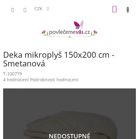
Přejít
NÁKUP
na
CZK
obsah
KOŠÍK
Deka mikroplyš 150x200 cm -
Smetanová
T-330779
Průměrné
4 hodnocení
Podrobnosti hodnocení
hodnocení
produktu
je
5,0
z
5
hvězdiček.
NEDOSTUPNÉ