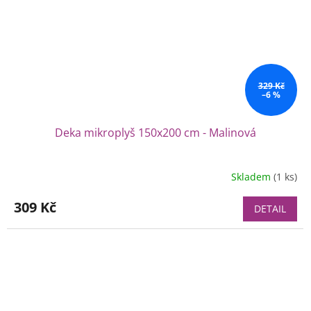
329 Kč
–6 %
Deka mikroplyš 150x200 cm - Malinová
Skladem
(1 ks)
Průměrné
hodnocení
produktu
309 Kč
DETAIL
je
5,0
z
5
hvězdiček.