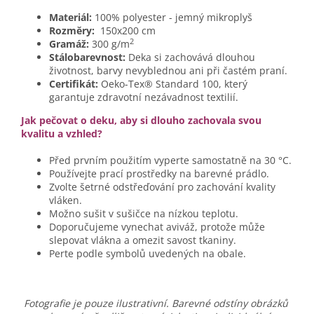
Materiál:
100% polyester - jemný mikroplyš
Rozměry:
150x200 cm
2
Gramáž:
300 g/m
Stálobarevnost:
Deka si zachovává dlouhou
životnost, barvy nevyblednou ani při častém praní.
Certifikát:
Oeko-Tex® Standard 100, který
garantuje zdravotní nezávadnost textilií.
Jak pečovat o deku, aby si dlouho zachovala svou
kvalitu a vzhled?
Před prvním použitím vyperte samostatně na 30 °C.
Používejte prací prostředky na barevné prádlo.
Zvolte šetrné odstřeďování pro zachování kvality
vláken.
Možno sušit v sušičce na nízkou teplotu.
Doporučujeme vynechat aviváž, protože může
slepovat vlákna a omezit savost tkaniny.
Perte podle symbolů uvedených na obale.
Fotografie je pouze ilustrativní. Barevné odstíny obrázků