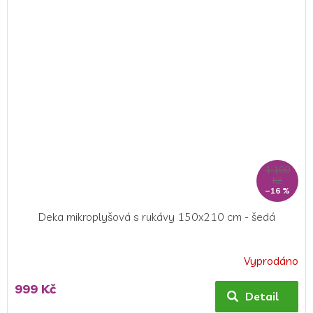
1 199
Kč
–16 %
Deka mikroplyšová s rukávy 150x210 cm - šedá
Vyprodáno
999 Kč
Detail