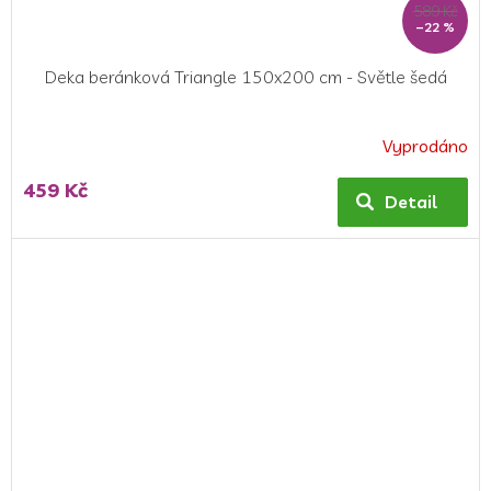
589 Kč
–22 %
Deka beránková Triangle 150x200 cm - Světle šedá
Vyprodáno
Průměrné
hodnocení
459 Kč
produktu
Detail
je
5,0
z
5
hvězdiček.