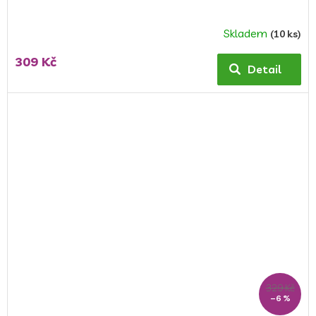
Skladem
(10 ks)
309 Kč
Detail
329 Kč
–6 %