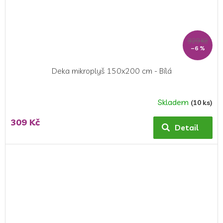
329 Kč
–6 %
Deka mikroplyš 150x200 cm - Bílá
Skladem
(10 ks)
Průměrné
hodnocení
309 Kč
produktu
Detail
je
5,0
z
5
hvězdiček.