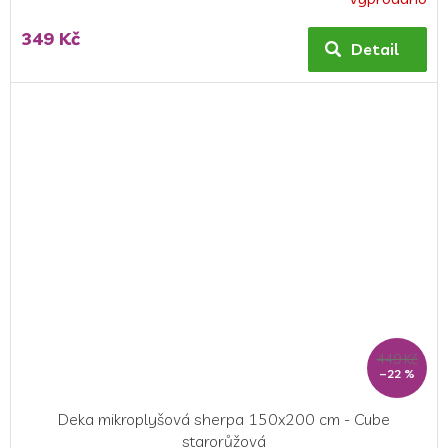
349 Kč
Detail
449 Kč
–22 %
Deka mikroplyšová sherpa 150x200 cm - Cube
starorůžová