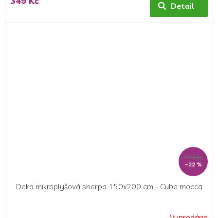
349 Kč
Detail
449 Kč
–22 %
Deka mikroplyšová sherpa 150x200 cm - Cube mocca
Vyprodáno