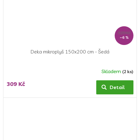
329 Kč
–6 %
Deka mikroplyš 150x200 cm - Šedá
Skladem
(2 ks)
Průměrné
hodnocení
309 Kč
produktu
Detail
je
5,0
z
5
hvězdiček.