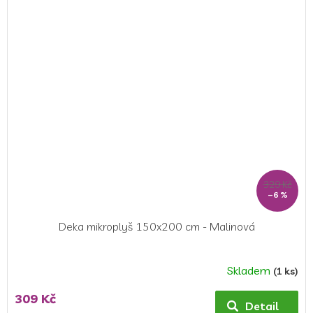
329 Kč
–6 %
Deka mikroplyš 150x200 cm - Malinová
Skladem
(1 ks)
Průměrné
hodnocení
309 Kč
produktu
Detail