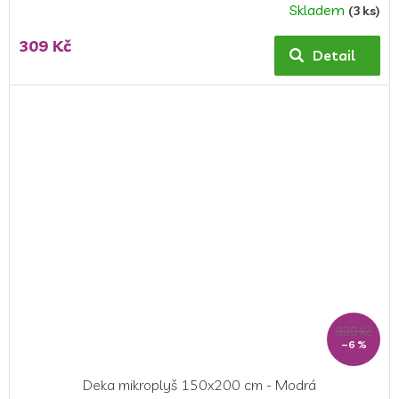
Skladem
(3 ks)
309 Kč
Detail
329 Kč
–6 %
Deka mikroplyš 150x200 cm - Modrá