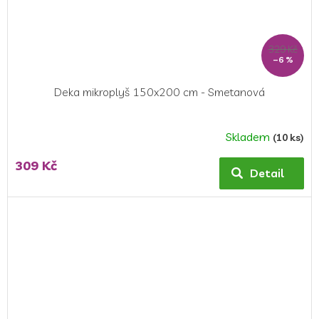
329 Kč
–6 %
Deka mikroplyš 150x200 cm - Smetanová
Skladem
(10 ks)
Průměrné
hodnocení
309 Kč
produktu
Detail
je
5,0
z
5
hvězdiček.