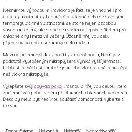
Nesmírnou výhodou mikrovlákna je fakt, že je vhodné i pro
alergiky a astmatiky. Lehoučká a skladná deka se skvělými
termoregulačními vlastnostmi, se stane nejen ozdobou
vašeho interiéru, ale stane se i vaším nejlepším přítelem pro
chladné dny i mrazivé večery. Úžasně hřejivou deku
příjemnou na dotek si zamiluje celá rodina.
Mezi nejpříjemnější deky patří ty z mikroflanelu, který je v
podstatě vylepšeným mikroplyšem. Vyniká vyšší jemností,
hebkostí a měkkostí, protože jsou jeho vlákna tenčí a hustější
než vlákna mikroplyše.
Vylepšete svůj
obývací pokoj
krásnou a hřejivou dekou, která
zpříjemní váš pobyt v něm při dlouhých chladných večerech.
Deka by měla být nedílnou součástí domácnosti, vyberte si
tu svou.
Ř
a
Doporučujeme
Nejlevnější
Nejdražší
Nejprodávanější