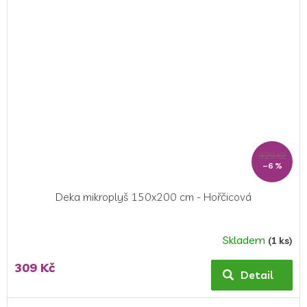
5
hvězdiček.
329 Kč
–6 %
Deka mikroplyš 150x200 cm - Hořčicová
Skladem
(1 ks)
309 Kč
Detail