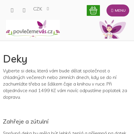
Přejít
CZK
na
obsah
P
Deky
o
s
t
Vyberte si deku, která vám bude dělat společnost o
r
chladných večerech nebo zimních dnech, kdy se do ní
a
zachumláte třeba se šálkem čaje a knihou v ruce. Při
n
objednávce nad 1499 Kč vám navíc odpustíme poplatek za
n
dopravu.
í
p
a
Zahřeje a zútulní
n
e
Správná deka by měla být lehká, teplá a příjemná na dotek.