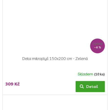
329 Kč
–6 %
Deka mikroplyš 150x200 cm - Zelená
Skladem
(10 ks)
309 Kč
Detail