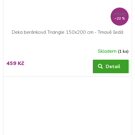
589 Kč
–22 %
Deka beránková Triangle 150x200 cm - Tmavě šedá
Skladem
(1 ks)
Průměrné
hodnocení
459 Kč
produktu
Detail
je
5,0
z
5
hvězdiček.