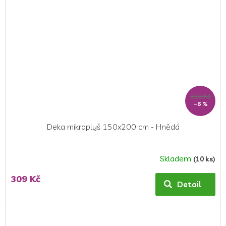
329 Kč
–6 %
Deka mikroplyš 150x200 cm - Hnědá
Skladem
(10 ks)
Průměrné
hodnocení
309 Kč
produktu
Detail
je
5,0
z