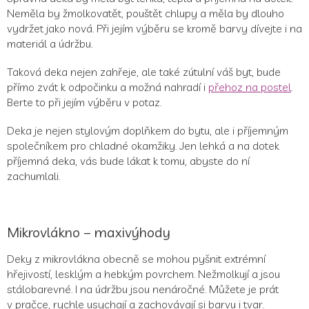
l
Neměla by žmolkovatět, pouštět chlupy a měla by dlouho
vydržet jako nová. Při jejím výběru se kromě barvy dívejte i na
materiál a údržbu.
Taková deka nejen zahřeje, ale také zútulní váš byt, bude
přímo zvát k odpočinku a možná nahradí i
přehoz na postel
.
Berte to při jejím výběru v potaz.
Deka je nejen stylovým doplňkem do bytu, ale i příjemným
společníkem pro chladné okamžiky. Jen lehká a na dotek
příjemná deka, vás bude lákat k tomu, abyste do ní
zachumlali.
Mikrovlákno – maxivýhody
Deky z mikrovlákna obecně se mohou pyšnit extrémní
hřejivostí, lesklým a hebkým povrchem. Nežmolkují a jsou
stálobarevné. I na údržbu jsou nenáročné. Můžete je prát
v pračce, rychle usychají a zachovávají si barvu i tvar.