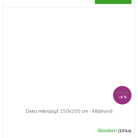
je
5,0
z
5
hvězdiček.
329 Kč
–6 %
Deka mikroplyš 150x200 cm - Malinová
Skladem
(10 ks)