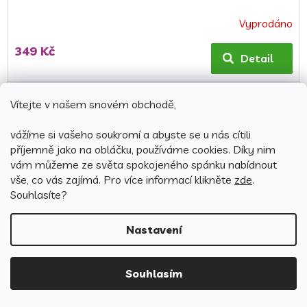
Vyprodáno
349 Kč
Detail
Vítejte v našem snovém obchodě,
vážíme si vašeho soukromí a abyste se u nás cítili
příjemně jako na obláčku, používáme cookies.
Díky nim
vám můžeme ze světa spokojeného spánku nabídnout
vše, co vás zajímá. Pro v
íce informací klikněte
zde
.
Souhlasíte?
Nastavení
449 Kč
Souhlasím
–22 %